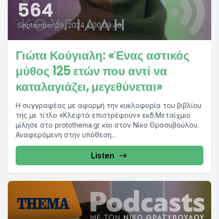
564
September 29, 2024
•
00:09:48
Γιώτα Κούγιαλη: «Ένας αστικός
μύθος 125 ετών που αντί να
καταλαγιάζει, μεγεθύνεται»
Η συγγραφέας με αφορμή την κυκλοφορία του βιβλίου
της με τίτλο «Κλεφτά επιστρέφουν» εκδ.Μεταίχμιο
μίλησε στο protothema.gr και στον Νίκο Θρασυβούλου.
Αναφερόμενη στην υπόθεση...
Listen