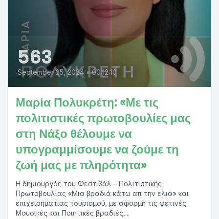
563
September 25, 2024
•
00:12:10
Μαρία Πολυκρέτη: «Με τις
πολιτιστικές πρωτοβουλίες μας
στη Νάξο θέλουμε να
υπογραμμίσουμε να ζούμε τη
ζωή μας με πληρότητα»
Η δημιουργός του Φεστιβάλ – Πολιτιστικής
Πρωτοβουλίας «Μια βραδιά κάτω απ την ελιά» και
επιχειρηματίας τουρισμού, με αφορμή τις φετινές
Μουσικές και Ποιητικές βραδιές,...