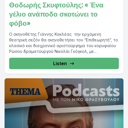
Θοδωρής Σκυφτούλης: « Ένα
γέλιο ανάποδο σκοτώνει το
φόβο»
Ο σκηνοθέτης Γιάννης Κακλέας την ερχόμενη
θεατρική σεζόν θα σκηνοθετήσει τον “Επιθεωρητή”, το
κλασικό και διαχρονικό αριστούργημα του κορυφαίου
Ρώσου δραματουργού Νικολάι Γκόγκολ, με...
Listen