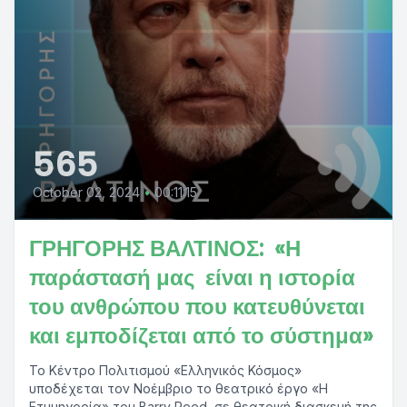
565
October 02, 2024
•
00:11:15
ΓΡΗΓΟΡΗΣ ΒΑΛΤΙΝΟΣ: «Η
παράστασή μας είναι η ιστορία
του ανθρώπου που κατευθύνεται
και εμποδίζεται από το σύστημα»
Το Κέντρο Πολιτισμού «Ελληνικός Κόσμος»
υποδέχεται τον Νοέμβριο το θεατρικό έργο «Η
Ετυμηγορία» του Barry Reed, σε θεατρική διασκευή της