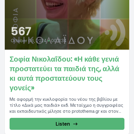
567
October 06, 2024
•
00:11:34
Σοφία Νικολαΐδου: «Η κάθε γενιά
προστατεύει τα παιδιά της, αλλά
κι αυτά προστατεύουν τους
γονείς»
Με αφορμή την κυκλοφορία του νέου της βιβλίου με
τίτλο «Δικά μας παιδιά» εκδ. Μεταίχμιο η συγγραφέας
και εκπαιδευτικός μίλησε στο protothema.gr και στον...
Listen