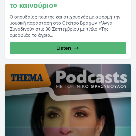
το καινούριο»
Ο σπουδαίος ποιητής και στιχουργός με αφορμή την
μουσική παράσταση στο Θέατρο Βράχων «'Αννα
Συνοδινού» στις 30 Σεπτεμβρίου με τίτλο «Της
ομορφιάς το άγριο...
Listen