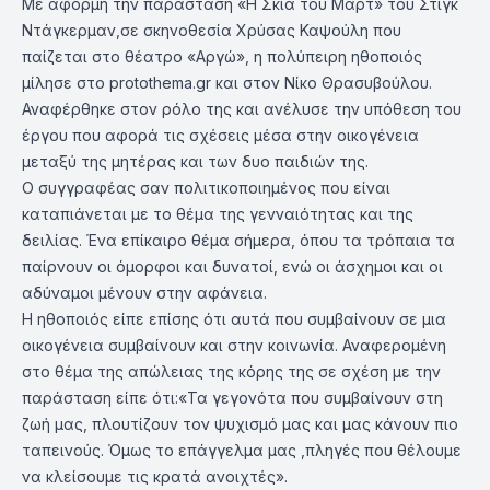
Με αφορμή την παράσταση «Η Σκιά του Μαρτ» του Στιγκ
Ντάγκερμαν,σε σκηνοθεσία Χρύσας Καψούλη που
παίζεται στο θέατρο «Αργώ», η πολύπειρη ηθοποιός
μίλησε στο protothema.gr και στον Νίκο Θρασυβούλου.
Αναφέρθηκε στον ρόλο της και ανέλυσε την υπόθεση του
έργου που αφορά τις σχέσεις μέσα στην οικογένεια
μεταξύ της μητέρας και των δυο παιδιών της.
Ο συγγραφέας σαν πολιτικοποιημένος που είναι
καταπιάνεται με το θέμα της γενναιότητας και της
δειλίας. Ένα επίκαιρο θέμα σήμερα, όπου τα τρόπαια τα
παίρνουν οι όμορφοι και δυνατοί, ενώ οι άσχημοι και οι
αδύναμοι μένουν στην αφάνεια.
Η ηθοποιός είπε επίσης ότι αυτά που συμβαίνουν σε μια
οικογένεια συμβαίνουν και στην κοινωνία. Αναφερομένη
στο θέμα της απώλειας της κόρης της σε σχέση με την
παράσταση είπε ότι:«Τα γεγονότα που συμβαίνουν στη
ζωή μας, πλουτίζουν τον ψυχισμό μας και μας κάνουν πιο
ταπεινούς. Όμως το επάγγελμα μας ,πληγές που θέλουμε
να κλείσουμε τις κρατά ανοιχτές».