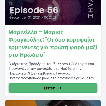
Episode 56
September 01, 2021
•
00:21:21
Μαρινέλλα - Μάριος
Φραγκούλης: "Οι δύο κορυφαίοι
ερμηνευτές για πρώτη φορά μαζί
στο Ηρώδειο"
Ο ιδρυτικός Πρόεδρος του Συλλόγου Θυάτειρα που
διοργανώνει την συναυλία στο Ηρώδειο την
Παρασκευή 3 Σεπτεμβρίου κ. Γιώργος
Παπαγιαννόπουλος μιλά στο protothema.gr και στον...
Listen