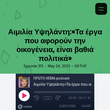
Αιμιλία Υψηλάντη:«Τα έργα
που αφορούν την
οικογένεια, είναι βαθιά
πολιτικά»
•
•
Episode 313
May 24, 2023
00:11:41
ΠΡΩΤΟ ΘΕΜΑ podcast
1x
00:00
/
00:11:41
SUBSCRIBE
SHARE