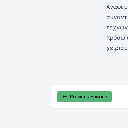
Αναφερό
συναντ
τεχνών 
πρόσωπα
χειρισμ
Previous Episode