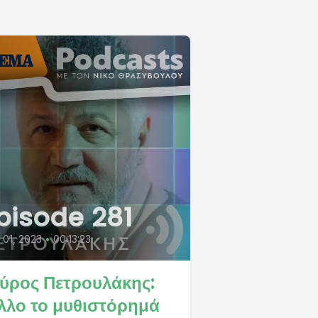
pisode 281
l 01, 2023
•
00:13:23
ύρος Πετρουλάκης:
λλο το μυθιστόρημά