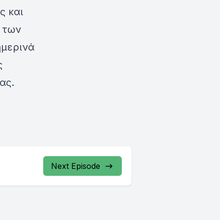
ς και
 των
ημερινά
ς
ας.
Next Episode