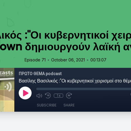
κός :"Οι κυβερνητικοί χει
own δημιουργούν λαϊκή α
•
•
Episode 71
October 06, 2021
00:13:07
ΠΡΩΤΟ ΘΕΜΑ podcast
1x
SUBSCRIBE
SHARE