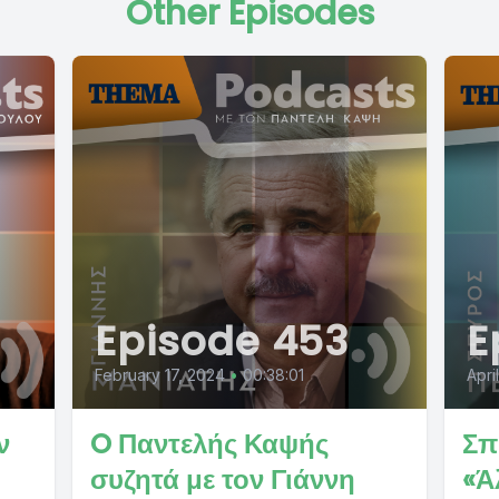
Other Episodes
Episode 453
E
February 17, 2024
•
00:38:01
Apri
ν
O Παντελής Καψής
Σπ
συζητά με τον Γιάννη
«Ά