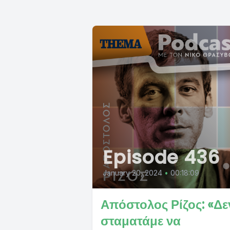
Episode 436
January 20, 2024
•
00:18:09
Απόστολος Ρίζος: «Δε
σταματάμε να