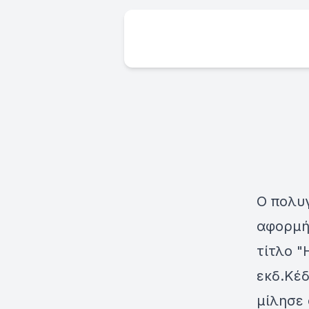
Ο πολυ
αφορμή 
τίτλο "
εκδ.Κέδ
μίλησε 