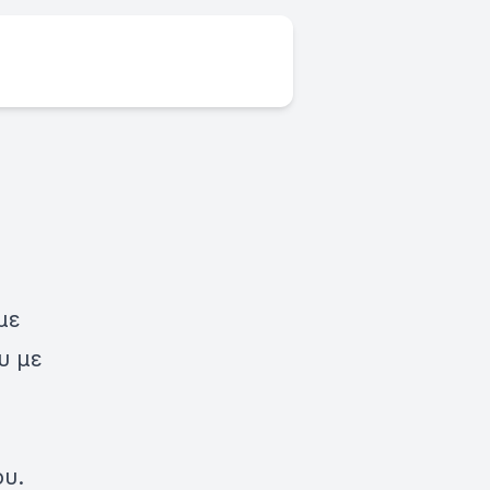
με
υ με
ου.