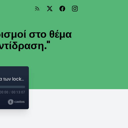
ρισμοί στο θέμα
ντίδραση."
Βασίλης Βασιλικός :"Οι κυβερνητικοί χειρισμοί στο θέμα των lockdown δημιουργούν λαϊκή αντίδραση."
00:00
/
00:13:07