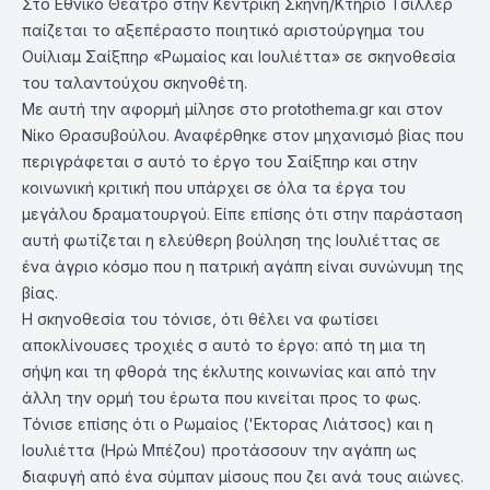
Στο Εθνικό Θέατρο στην Κεντρική Σκηνή/Κτήριο Τσίλλερ
παίζεται το αξεπέραστο ποιητικό αριστούργημα του
Ουίλιαμ Σαίξπηρ «Ρωμαίος και Ιουλιέττα» σε σκηνοθεσία
του ταλαντούχου σκηνοθέτη.
Με αυτή την αφορμή μίλησε στο protothema.gr και στον
Νίκο Θρασυβούλου. Αναφέρθηκε στον μηχανισμό βίας που
περιγράφεται σ αυτό το έργο του Σαίξπηρ και στην
κοινωνική κριτική που υπάρχει σε όλα τα έργα του
μεγάλου δραματουργού. Είπε επίσης ότι στην παράσταση
αυτή φωτίζεται η ελεύθερη βούληση της Ιουλιέττας σε
ένα άγριο κόσμο που η πατρική αγάπη είναι συνώνυμη της
βίας.
Η σκηνοθεσία του τόνισε, ότι θέλει να φωτίσει
αποκλίνουσες τροχιές σ αυτό το έργο: από τη μια τη
σήψη και τη φθορά της έκλυτης κοινωνίας και από την
άλλη την ορμή του έρωτα που κινείται προς το φως.
Τόνισε επίσης ότι ο Ρωμαίος ('Εκτορας Λιάτσος) και η
Ιουλιέττα (Ηρώ Μπέζου) προτάσσουν την αγάπη ως
διαφυγή από ένα σύμπαν μίσους που ζει ανά τους αιώνες.