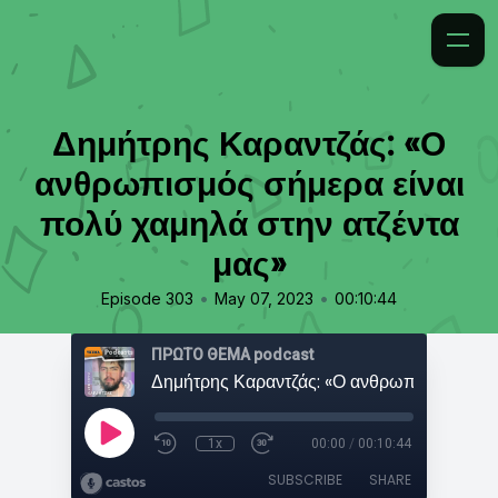
Δημήτρης Καραντζάς: «Ο
ανθρωπισμός σήμερα είναι
πολύ χαμηλά στην ατζέντα
μας»
•
•
Episode 303
May 07, 2023
00:10:44
ΠΡΩΤΟ ΘΕΜΑ podcast
1x
00:00
/
00:10:44
SUBSCRIBE
SHARE