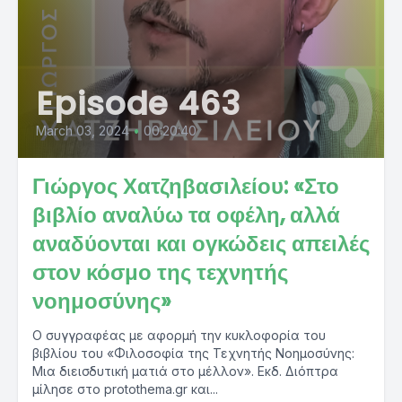
Episode 463
March 03, 2024
•
00:20:40
Γιώργος Χατζηβασιλείου: «Στο
βιβλίο αναλύω τα οφέλη, αλλά
αναδύονται και ογκώδεις απειλές
στον κόσμο της τεχνητής
νοημοσύνης»
Ο συγγραφέας με αφορμή την κυκλοφορία του
βιβλίου του «Φιλοσοφία της Τεχνητής Νοημοσύνης:
Μια διεισδυτική ματιά στο μέλλον». Εκδ. Διόπτρα
μίλησε στο protothema.gr και...