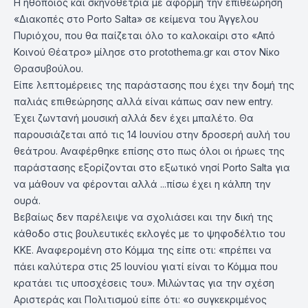
Η ηθοποιός και σκηνοθέτρια με αφορμή την επιθεώρηση
«Διακοπές στο Porto Salta» σε κείμενα του Άγγελου
Πυριόχου, που θα παίζεται όλο το καλοκαίρι στο «Από
Κοινού Θέατρο» μίλησε στο protothema.gr και στον Νίκο
Θρασυβούλου.
Είπε λεπτομέρειες της παράστασης που έχει την δομή της
παλιάς επιθεώρησης αλλά είναι κάπως σαν new entry.
Έχει ζωντανή μουσική αλλά δεν έχει μπαλέτο. Θα
παρουσιάζεται από τις 14 Ιουνίου στην δροσερή αυλή του
θεάτρου. Αναφέρθηκε επίσης στο πως όλοι οι ήρωες της
παράστασης εξορίζονται στο εξωτικό νησί Porto Salta για
να μάθουν να φέρονται αλλά ...πίσω έχει η κάλπη την
ουρά.
Βεβαίως δεν παρέλειψε να σχολιάσει και την δική της
κάθοδο στις βουλευτικές εκλογές με το ψηφοδέλτιο του
ΚΚΕ. Αναφερομένη στο Κόμμα της είπε οτι: «πρέπει να
πάει καλύτερα στις 25 Ιουνίου γιατί είναι το Κόμμα που
κρατάει τις υποσχέσεις του». Μιλώντας για την σχέση
Αριστεράς και Πολιτισμού είπε ότι: «ο συγκεκριμένος