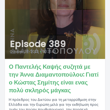
Episode 389
October 28, 2023
•
00:31:43
Ο Παντελής Καψής συζητά με
την Άννα Διαμαντοπούλου: Γιατί
ο Κώστας Σημίτης είναι ενας
πολύ σκληρός μάγκας
Η πρόεδρος του Δικτύου για τη μεταρρύθμιση στην
Ελλάδα και την Ευρώπη μιλά για την εκδήλωση προς
τιμήν του πρώην πρωθυπουργού, την προσεχή