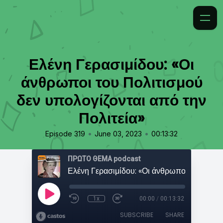
Ελένη Γερασιμίδου: «Οι
άνθρωποι του Πολιτισμού
δεν υπολογίζονται από την
Πολιτεία»
•
•
Episode 319
June 03, 2023
00:13:32
ΠΡΩΤΟ ΘΕΜΑ podcast
1x
00:00
/
00:13:32
SUBSCRIBE
SHARE