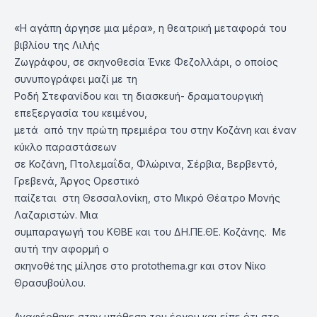
«Η αγάπη άργησε μια μέρα», η θεατρική μεταφορά του
βιβλίου της Λιλής
Ζωγράφου, σε σκηνοθεσία Ένκε Φεζολλάρι, ο οποίος
συνυπογράφει μαζί με τη
Ροδή Στεφανίδου και τη διασκευή- δραματουργική
επεξεργασία του κειμένου,
μετά από την πρώτη πρεμιέρα του στην Κοζάνη και έναν
κύκλο παραστάσεων
σε Κοζάνη, Πτολεμαΐδα, Φλώρινα, Σέρβια, Βερβεντό,
Γρεβενά, Άργος Ορεστικό
παίζεται στη Θεσσαλονίκη, στο Μικρό Θέατρο Μονής
Λαζαριστών. Μια
συμπαραγωγή του ΚΘΒΕ και του ΔΗ.ΠΕ.ΘΕ. Κοζάνης. Με
αυτή την αφορμή ο
σκηνοθέτης μίλησε στο protothema.gr και στον Νίκο
Θρασυβούλου.
Αναφέρθηκε στην υπόθεση του έργου και είπε ότι στο