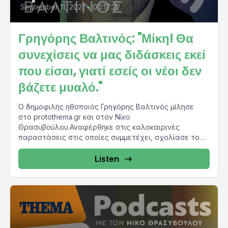
September 11, 2021
•
00:17:22
Γρηγόρης Βαλτινός: "Μίκη! Θα
συνεχίσεις να μας διδάσκεις εκεί
που είσαι, γιατί εσείς οι νέοι δεν
βάζετε μυαλό."
Ο δημοφιλής ηθοποιός Γρηγόρης Βαλτινός μίλησε
στο protothema.gr και στον Νίκο
Θρασυβούλου.Αναφέρθηκε στις καλοκαιρινές
παραστάσεις στις οποίες συμμετέχει, σχολίασε το
μέγεθος της απώλειας του...
Listen