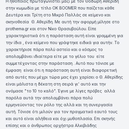
Η ηθοποιός πρωταγωνιστεί μαζί με τον Θοδωρή Αθερίδη
στην κωμωδία με τίτλο OK BOOMER που παίζεται κάθε
Δευτέρα και Τρίτη στο Μικρό Παλλάς σε κείμενο και
σκηνοθεσία Θ. Αθερίδη. Με αυτή την αφορμή μίλησε στο
prothema.gr και στον Νίκο Θρασυβούλου. Είπε
χαρακτηριστικά ότι η παράσταση αυτή είναι γραμμένη για
την ίδια , ένα κείμενο που γράφτηκε ειδικά για αυτήν. Το
χαρακτήρισε πάρα πολύ αστείο και ο κόσμος το
απολαμβάνει ιδιαίτερα είτε με το γέλιο του είτε
συμμετέχοντας στην παράσταση . Αυτό που τόνισε με
έμφαση είναι ότι η παράσταση αυτή είναι διαφορετική
από αυτές που μέχρι τώρα μας έχει χαρίσει ο Θ. Αθερίδης
είναι μάλιστα η δέκατη στη σειρά γι' αυτό και την
ονόμασε "το 10 το καλό". Έγινε με λίγες πρόβες αλλά
παρόλα αυτά την απολαμβάνει πάρα πολύ
ερμηνεύοντας τον ρόλο της αλλά και τη συνεργασία
αυτή. Τόνισε ότι μιλούν για τον πραγματικό εαυτό τους
και αυτό είναι αλήθεια και όχι μυθοπλασία. Επι σκηνής
επίσης και ο άνθρωπος ορχήστρα Αλκιβιάδης