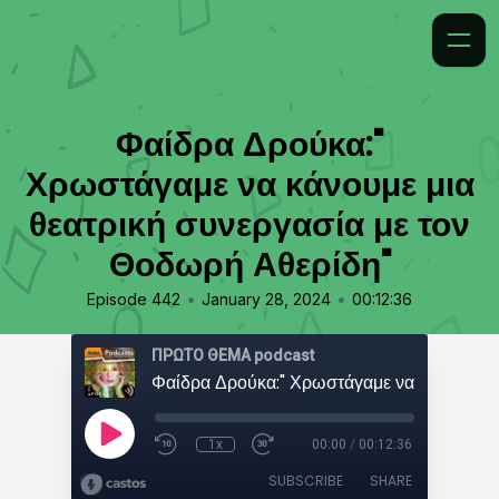
Φαίδρα Δρούκα:"
Χρωστάγαμε να κάνουμε μια
θεατρική συνεργασία με τον
Θοδωρή Αθερίδη"
•
•
Episode 442
January 28, 2024
00:12:36
ΠΡΩΤΟ ΘΕΜΑ podcast
1x
00:00
/
00:12:36
SUBSCRIBE
SHARE