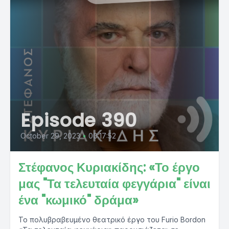
Episode 390
October 29, 2023
•
00:17:52
Στέφανος Κυριακίδης: «Το έργο
μας "Τα τελευταία φεγγάρια" είναι
ένα "κωμικό" δράμα»
Το πολυβραβευμένο θεατρικό έργο του Furio Bordon