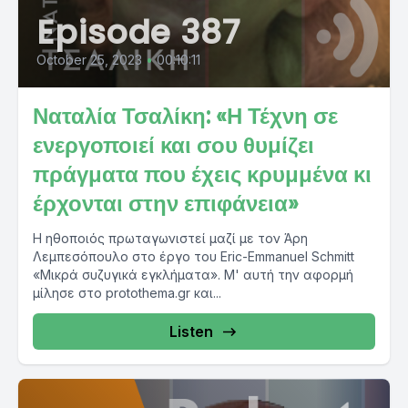
Episode 387
October 25, 2023
•
00:10:11
Ναταλία Τσαλίκη: «Η Τέχνη σε
ενεργοποιεί και σου θυμίζει
πράγματα που έχεις κρυμμένα κι
έρχονται στην επιφάνεια»
Η ηθοποιός πρωταγωνιστεί μαζί με τον Άρη
Λεμπεσόπουλο στο έργο του Eric-Emmanuel Schmitt
«Mικρά συζυγικά εγκλήματα». Μ' αυτή την αφορμή
μίλησε στο protothema.gr και...
Listen