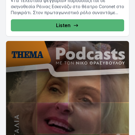
«Τα τελευταία φεγγάρια» παρουσιάζεται σε
σκηνοθεσία Ρέινας Εσκενάζυ στο θέατρο Coronet στο
Παγκράτι. Στον πρωταγωνιστικό ρόλο συναντάμε...
Listen