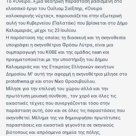
Το «Όνειρο...»,μια θεατρική παράσταση βασισμένη στο
κλασσικό έργο του Ουίλιαμ Σαίξπηρ, «Όνειρο
καλοκαιρινής νύχτας», παρουσιάζεται στην εξωτερική
αυλή του Κυβερνείου (Παλατάκι) που βρίσκεται στο Δήμο
Καλαμαριάς, μέχρι τις 23 Ιουλίου.
Η παράσταση της οποίας τη διασκευή και τη σκηνοθεσία
υπογράφει η σκηνοθέτρια Φρόσω Λύτρα, είναι μια
συμπαραγωγή του ΚΘΒΕ και της ομάδας naan και
πραγματοποιείται με την υποστήριξη του Δήμου
Καλαμαριάς και της Εταιρείας Ελληνικών ακινήτων
Δημοσίου. Μ' αυτή την αφορμή η σκηνοθέτρια μίλησε στο
protothema.gr και στον Νίκο Θρασυβούλου.
Μίλησε για την επιλογή του χώρου αλλά και την
πρωτότυπη μουσική σύνθεση , τον χορό και όλες τις
εικαστικές τέχνες που συνεργάζονται τόσο στην
παράσταση αυτή, όσο και σε όλες τις παραστάσεις που
σκηνοθετεί. Μέλημα της να δημιουργήσει πρωτότυπες
παραστάσεις και εικαστικά γεγονότα σε σκηνικούς
βιότοπους και απρόσμενα σημεία της πόλης,