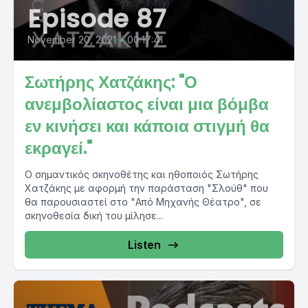
Episode 87
November 20, 2021
•
00:17:41
Σωτήρης Χατζάκης: "Ο
ανεμβολίαστος είναι μια βόμβα
εν κινήσει και κάποια στιγμή θα
εκραγεί."
Ο σημαντικός σκηνοθέτης και ηθοποιός Σωτήρης
Χατζάκης με αφορμή την παράσταση "Σλούθ" που
θα παρουσιαστεί στο "Από Μηχανής Θέατρο", σε
σκηνοθεσία δική του μίλησε...
Listen