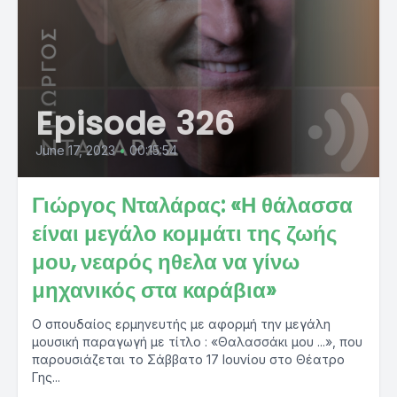
Episode 326
June 17, 2023
•
00:15:54
Γιώργος Νταλάρας: «Η θάλασσα
είναι μεγάλο κομμάτι της ζωής
μου, νεαρός ηθελα να γίνω
μηχανικός στα καράβια»
Ο σπουδαίος ερμηνευτής με αφορμή την μεγάλη
μουσική παραγωγή με τίτλο : «Θαλασσάκι μου ...», που
παρουσιάζεται το Σάββατο 17 Ιουνίου στο Θέατρο
Γης...