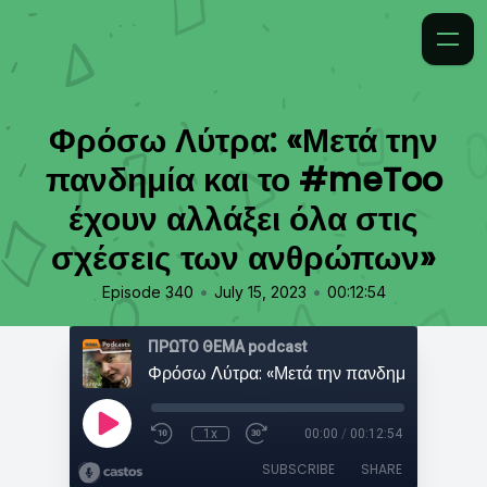
Φρόσω Λύτρα: «Μετά την
πανδημία και το #meToo
έχουν αλλάξει όλα στις
σχέσεις των ανθρώπων»
•
•
Episode 340
July 15, 2023
00:12:54
ΠΡΩΤΟ ΘΕΜΑ podcast
1x
00:00
/
00:12:54
SUBSCRIBE
SHARE