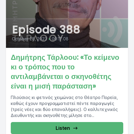
Episode 388
October 28, 2023
•
00:17:08
Δημήτρης Τάρλοου: «Το κείμενο
κι ο τρόπος που το
αντιλαμβάνεται ο σκηνοθέτης
είναι η μισή παράσταση»
Πλούσιος κι φετινός χειμώνας στο Θέατρο Πορεία,
καθώς έχουν προγραμματιστεί πέντε παραγωγές
(τρείς νέες και δύο επαναλήψεις). Ο καλλιτεχνικός
Διευθυντής και σκηνοθέτης μίλησε στο...
Listen