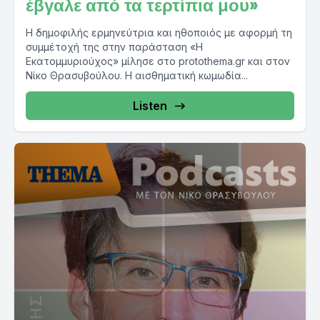
έβγαλε από τα τερτίπια μου»
Η δημοφιλής ερμηνεύτρια και ηθοποιός με αφορμή τη
συμμέτοχή της στην παράσταση «Η
Εκατομμυριούχος» μίλησε στο protothema.gr και στον
Νίκο Θρασυβούλου. Η αισθηματική κωμωδία...
Listen