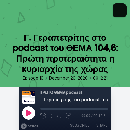
Γ. Γεραπετρίτης στο
podcast του ΘΕΜΑ 104,6:
Πρώτη προτεραιότητα η
κυριαρχία της χώρας
•
•
Episode 10
December 20, 2020
00:12:21
ΠΡΩΤΟ ΘΕΜΑ podcast
1x
00:00
/
00:12:21
SUBSCRIBE
SHARE