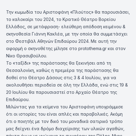
Την κωμωδία του Αριστοφάνη «Πλούτος» θα παρουσιάσει,
το καλοκαίρι του 2024, το Κρατικό Θέατρο Βορείου
Ελλάδος, σε μετάφραση- ελεύθερη απόδοση κειμένου &
σκηνοθεσία Γιάννη Κακλέα, με την οποία θα συμμετάσχει
στο Φεστιβάλ Αθηνών Επιδαύρου 2024. Με αυτή την
αφορμή ο σκηνοθέτης μίλησε στο protothema.gr και στον
Νίκο Θρασυβούλου.
Το «ταξίδι» της παράστασης θα ξεκινήσει από τη
Θεσσαλονίκη, καθώς η πρεμιέρα της παράστασης θα
δοθεί στο Θέατρο Δάσους στις 3 & 4 Ιουλίου, για να
ακολουθήσει περιοδεία σε όλη την Ελλάδα, ενώ στις 19 &
20 Ιουλίου θα παρουσιαστεί στο Αρχαίο Θέατρο της
Επιδαύρου.
Μιλώντας για τα κείμενα του Αριστοφάνη υπογράμμισε
ότι οι ιστορίες του είναι απλές και παραβολικές. Ακόμη
ότι ο ποιητής με τον δικό του μοναδικά σατιρικό τρόπο
μας δείχνει ένα δρόμο διαχείρισης των υλικών αγαθών,
πάντα όμως με γνώμονα το συμφέρον της Πόλης. Μιας