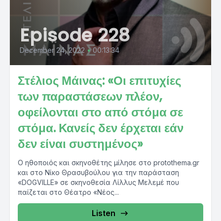
Episode 228
December 24, 2022
•
00:13:34
Στέλιος Μάινας: «Οι επιτυχίες
των παραστάσεων πλέον,
οφείλονται στο από στόμα σε
στόμα. Κανείς δεν έρχεται εάν
δεν είναι συστημένος»
Ο ηθοποιός και σκηνοθέτης μίλησε στο protothema.gr
και στο Νίκο Θρασυβούλου για την παράσταση
«DOGVILLE» σε σκηνοθεσία Λίλλυς Μελεμέ που
παίζεται στο Θέατρο «Νέος...
Listen