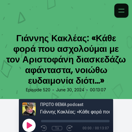
Γιάννης Κακλέας: «Κάθε
φορά που ασχολούμαι με
τον Αριστοφάνη διασκεδάζω
αφάνταστα, νοιώθω
ευδαιμονία διότι…»
•
•
Episode 520
June 30, 2024
00:13:07
ΠΡΩΤΟ ΘΕΜΑ podcast
1x
00:00
/
00:13:07