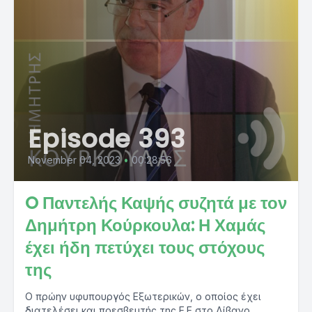
Episode 393
November 04, 2023
•
00:28:56
O Παντελής Καψής συζητά με τον
Δημήτρη Κούρκουλα: Η Χαμάς
έχει ήδη πετύχει τους στόχους
της
Ο πρώην υφυπουργός Εξωτερικών, ο οποίος έχει
διατελέσει και πρεσβευτής της Ε.Ε στο Λίβανο,