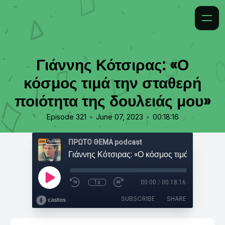
Γιάννης Κότσιρας: «Ο
κόσμος τιμά την σταθερή
ποιότητα της δουλειάς μου»
•
•
Episode 321
June 07, 2023
00:18:16
ΠΡΩΤΟ ΘΕΜΑ podcast
1x
00:00
/
00:18:16
SUBSCRIBE
SHARE