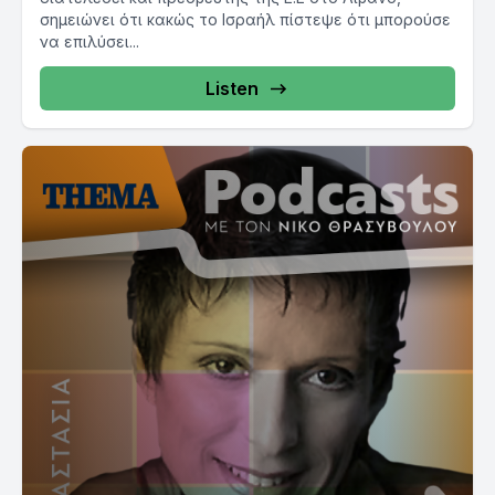
σημειώνει ότι κακώς το Ισραήλ πίστεψε ότι μπορούσε
να επιλύσει...
Listen