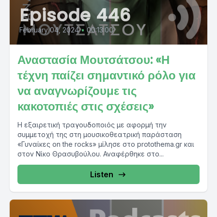
Episode 446
February 04, 2024
•
00:13:00
Αναστασία Μουτσάτσου: «Η
τέχνη παίζει σημαντικό ρόλο για
να αναγνωρίζουμε τις
κακοτοπιές στις σχέσεις»
Η εξαιρετική τραγουδοποιός με αφορμή την
συμμετοχή της στη μουσικοθεατρική παράσταση
«Γυναίκες on the rocks» μίλησε στο protothema.gr και
στον Νίκο Θρασυβούλου. Αναφέρθηκε στο...
Listen