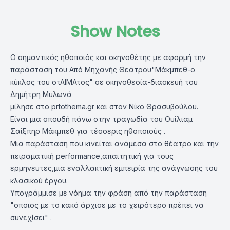
Show Notes
Ο σημαντικός ηθοποιός και σκηνοθέτης με αφορμή την
παράσταση του Από Μηχανής Θεάτρου"Μάκμπεθ-ο
κύκλος του στΑΙΜΑτος" σε σκηνοθεσία-διασκευή του
Δημήτρη Μυλωνά
μίλησε στο
prtothema.gr
και στον Νίκο Θρασυβούλου.
Είναι μια σπουδή πάνω στην τραγωδία του Ουίλιαμ
Σαίξπηρ Μάκμπεθ για τέσσερις ηθοποιούς .
Μια παράσταση που κινείται ανάμεσα στο θέατρο και την
πειραματική performance,απαιτητική για τους
ερμηνευτες,μια εναλλακτική εμπειρία της ανάγνωσης του
κλασικού έργου.
Υπογράμμισε με νόημα την φράση από την παράσταση
"οποιος με το κακό άρχισε με το χειρότερο πρέπει να
συνεχίσει" .