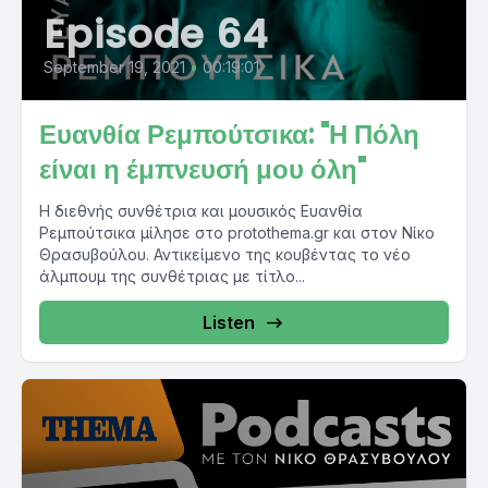
Episode 64
September 19, 2021
•
00:19:01
Ευανθία Ρεμπούτσικα: "Η Πόλη
είναι η έμπνευσή μου όλη"
Η διεθνής συνθέτρια και μουσικός Ευανθία
Ρεμπούτσικα μίλησε στο protothema.gr και στον Νίκο
Θρασυβούλου. Αντικείμενο της κουβέντας το νέο
άλμπουμ της συνθέτριας με τίτλο...
Listen