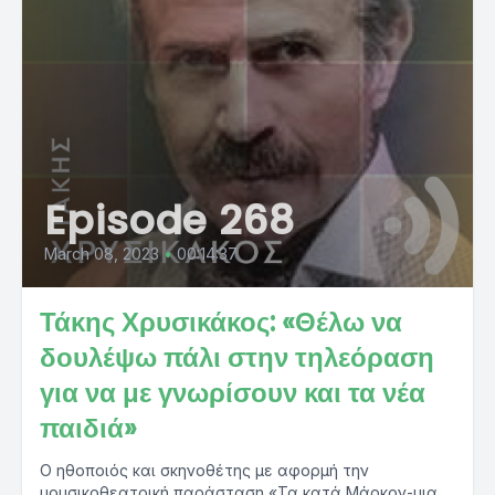
Episode 268
March 08, 2023
•
00:14:37
Τάκης Χρυσικάκος: «Θέλω να
δουλέψω πάλι στην τηλεόραση
για να με γνωρίσουν και τα νέα
παιδιά»
Ο ηθοποιός και σκηνοθέτης με αφορμή την
μουσικοθεατρική παράσταση «Τα κατά Μάρκον-μια