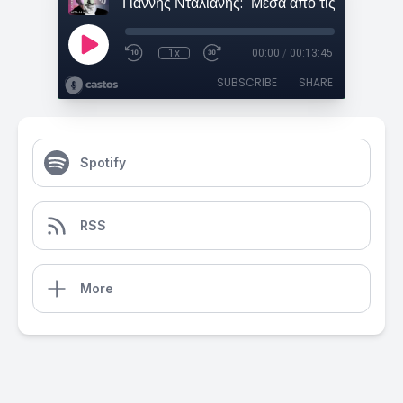
1x
00:00
/
00:13:45
SUBSCRIBE
SHARE
Spotify
RSS
More