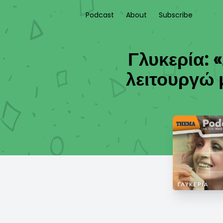
Podcast
About
Subscribe
Γλυκερία: 
λειτουργώ 