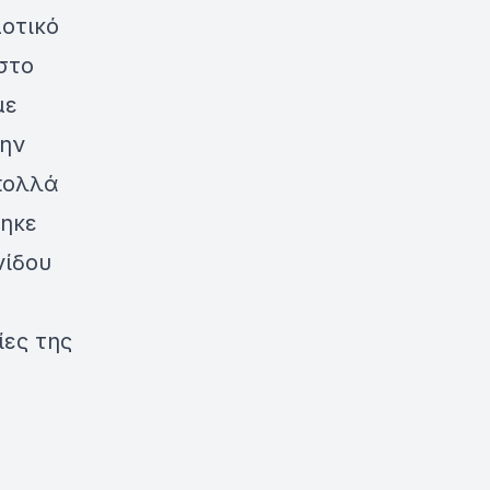
οτικό
στο
με
την
πολλά
θηκε
νίδου
ίες της