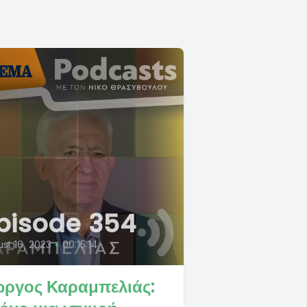
pisode 354
st 16, 2023
•
00:15:14
ώργος Καραμπελιάς: