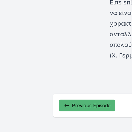
Είπε επ
να είνα
χαρακτη
ανταλλ
απολαύσ
(Χ. Γερ
Previous Episode