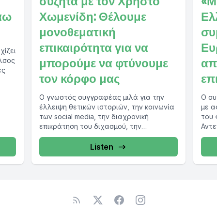
συζητά με τον Χρήστο
«Μ
άω
Χωμενίδη: Θέλουμε
Ελ
μονοθεματική
συ
επικαιρότητα για να
Ευ
χίζει
μπορούμε να φτύνουμε
απ
λσος
ές
τον κόρφο μας
επ
Ο γνωστός συγγραφέας μιλά για την
Ο συ
έλλειψη θετικών ιστοριών, την κοινωνία
με α
των social media, την διαχρονική
του 
επικράτηση του διχασμού, την
Αντε
επιστροφή των αντιεμβολιαστών στο...
την 
Listen