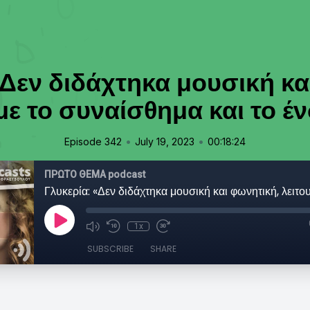
«Δεν διδάχτηκα μουσική κα
με το συναίσθημα και το έν
•
•
Episode 342
July 19, 2023
00:18:24
ΠΡΩΤΟ ΘΕΜΑ podcast
1x
SUBSCRIBE
SHARE