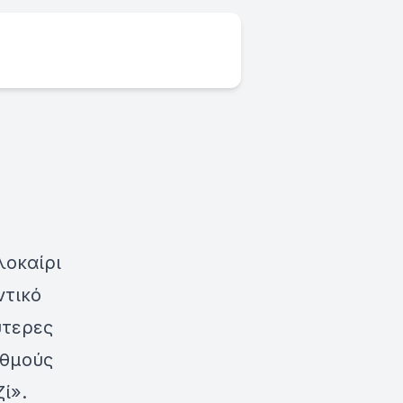
λοκαίρι
ντικό
ύτερες
αθμούς
ί».