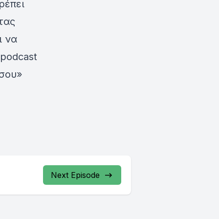
ρέπει
ντας
ι να
podcast
 σου»
Next Episode