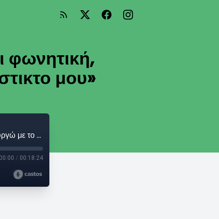
ι φωνητική,
στικτο μου»
Γλυκερία: «Δεν διδάχτηκα μουσική και φωνητική, λειτουργώ με το συναίσθημα και το ένστικτο μου»
00:00
/
00:18:24