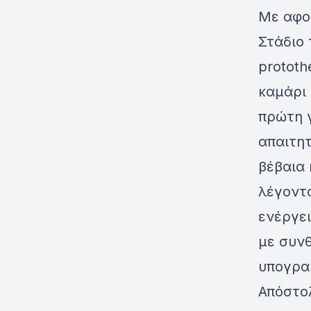
Με αφο
Στάδιο 
prototh
καμάρι 
πρώτη 
απαιτητ
βέβαια 
λέγοντα
ενέργει
με συνθ
υπογρα
Απόστο