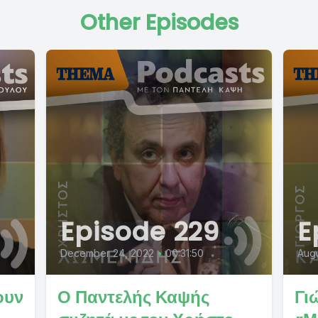
Other Episodes
Episode 229
E
December 24, 2022
•
00:31:50
Augu
ουν
Ο Παντελής Καψής
Γι