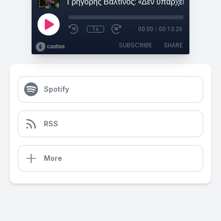
1x
00:00
/
00:13:26
SUBSCRIBE
SHARE
Spotify
RSS
More