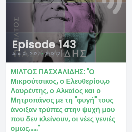
Episode 143
June 05, 2022
•
00:13:22
ΜΙΛΤΟΣ ΠΑΣΧΑΛΙΔΗΣ: "Ο
Μικρούτσικος, ο Ελευθερίου,ο
Λαυρέντης, ο Αλκαίος και ο
Μητροπάνος με τη "φυγή" τους
άνοιξαν τρύπες στην ψυχή μου
που δεν κλείνουν, οι νέες γενιές
ομως......"