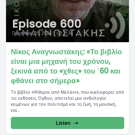
Episode 600
December 25, 2024
•
00:21:38
Νίκος Αναγνωστάκης: «Το βιβλίο
είναι μια μηχανή του χρόνου,
ξεκινά από το «χθες» του ΄60 και
φθάνει στο σήμερα»
Το βιβλίο «Ψίθυροι από Μελάνι», που κυκλοφορεί από
τις εκδόσεις Όγδοο, αποτελεί μια ανθολογία
κειμένων για τον πολιτισμό και τη ζωή, τη μουσική,
και...
Listen