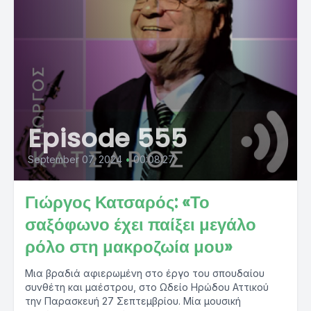
Episode 555
September 07, 2024
•
00:08:27
Γιώργος Κατσαρός: «Το
σαξόφωνο έχει παίξει μεγάλο
ρόλο στη μακροζωία μου»
Μια βραδιά αφιερωμένη στο έργο του σπουδαίου
συνθέτη και μαέστρου, στο Ωδείο Ηρώδου Αττικού
την Παρασκευή 27 Σεπτεμβρίου. Μία μουσική