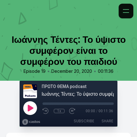
Ιωάννης Τέντες: Το ύψιστο
συμφέρον είναι το
συμφέρον του παιδιού
•
•
Episode 19
December 20, 2020
00:11:36
ΠΡΩΤΟ ΘΕΜΑ podcast
1x
00:00
/
00:11:36
SUBSCRIBE
SHARE