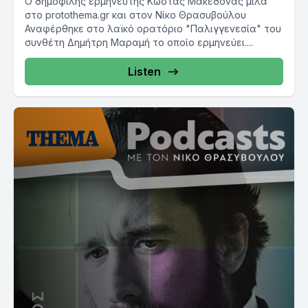
Ο δημοφιλής ερμηνευτής Κώστας Μακεδόνας μιλά
στο protothema.gr και στον Νίκο Θρασυβούλου
Αναφέρθηκε στο λαϊκό ορατόριο "Παλιγγενεσία" του
συνθέτη Δημήτρη Μαραμή το οποίο ερμηνεύει....
Listen