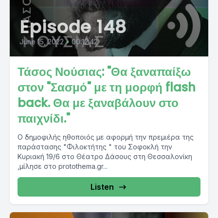
Episode 148
June 15, 2022
•
00:12:42
Τάσος Νούσιας: "Θα ξαναπαίξω
στον "Σασμό" με τη μορφή flash
back. Θα με ξαναβάλουν στο
παιχνίδι."
Ο δημοφιλής ηθοποιός με αφορμή την πρεμιέρα της
παράστασης "Φιλοκτήτης " του Σοφοκλή την
Κυριακή 19/6 στο Θέατρο Δάσους στη Θεσσαλονίκη
,μίλησε στο protothema.gr...
Listen