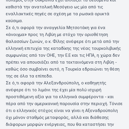
καθιστά την ανατολική Μεσόγειο ως μία από τις
εναλλακτικές πηγές σε σχέση με τα ρωσικά ορυκτά
καύσιμα.
Σε ό,τι αφορά την αναγγελία Μητσοτάκη για ένα
«άνοιγμα» προς τη Λιβύη με στόχο την οριοθέτηση
θαλασσίων ζωνών, ο κ. Φίλης ανέφερε ότι μετά από την
ελληνική επιτυχία της καταδίκης της νέας τουρκολιβυκής
συμφωνίας από τον ΟΗΕ, την Ε.Ε και τις ΗΠΑ, η χώρα δεν
πρέπει να απουσιάζει από τα τεκταινόμενα στη Λιβύη -
καθώς όσο συμβαίνει αυτό, η Τουρκία εδραιώνει τη θέση
της σε όλα τα επίπεδα.
Σε ό,τι αφορά την Αλεξανδρούπολη, ο καθηγητής
ανέφερε ότι το λιμάνι της έχει μία πολύ ισχυρή
προστιθέμενη αξία για τα ελληνικά συμφέροντα - και
πέρα από την αμερικανική παρουσία στην περιοχή. Τόνισε
ότι ο ελληνικός στόχος είναι να γίνει η Αξεναδρούπολη
όχι μόνον σταθμός μεταφοράς, αλλά και διάθεσης
διάφορων μορφών ενέργειας, που θα καταστήσει την