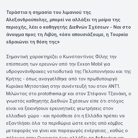
Τεράστια η σημασία του λιμανιού της
Αλεξανδρούπολης, μπορεί να αλλάξει τη μοίρα της
περιοχής, λέει ο καθηγητής Διεθνών Σχέσεων - Ναι στο
άνοιγμα προς τη Λιβύη, «όσο απουσιάζουμε, η Τουρκία
εδραιώνει τη θέση της»
Σημαντική χαρακτηρίζει ο Κωνσταντίνος Φίλης την
επίσπευση των ερευνών από την Exxon Mobil για
υδρογονάνθρακες νοτιοδυτικά της Πελοποννήσου και της
Κρήτης - όπως αναγγέλθηκε από τον πρωθυπουργό
Κυριάκο Μητσοτάκη στην συνέντευξή του στον ΑΝΤ1.
Μιλώντας στο protothema.gr και στον Στέφανο Τζανάκη, ο
γνωστός καθηγητής Διεθνών Σχέσεων είπε ότι στόχος
είναι να ξεκινήσουν ερευνητικές γεωτρήσεις στον
ελλαδικό χώρο - και πρόσθεσε ότι η Ελλάδα πρέπει να
εξαντλήσει όλα τα περιθώρια ώστε εκτός από κόμβος
μεταφοράς να γίνει και παραγωγός ενέργειας , καθώς ο
πόλεμος στην Ουκρανία έχει αλλάξει τα δεδομένα και