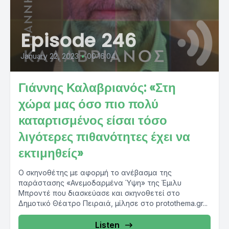
Episode 246
January 22, 2023
•
00:16:04
Γιάννης Καλαβριανός: «Στη
χώρα μας όσο πιο πολύ
καταρτισμένος είσαι τόσο
λιγότερες πιθανότητες έχει να
εκτιμηθείς»
Ο σκηνοθέτης με αφορμή το ανέβασμα της
παράστασης «Ανεμοδαρμένα Ύψη» της Έμιλυ
Μπροντέ που διασκεύασε και σκηνοθετεί στο
Δημοτικό Θέατρο Πειραιά, μίλησε στο protothema.gr...
Listen