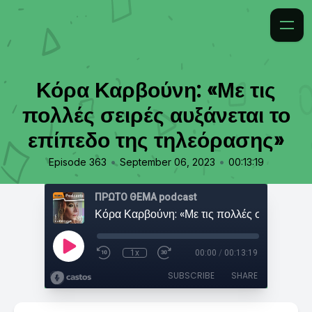
Κόρα Καρβούνη: «Με τις
πολλές σειρές αυξάνεται το
επίπεδο της τηλεόρασης»
•
•
Episode 363
September 06, 2023
00:13:19
ΠΡΩΤΟ ΘΕΜΑ podcast
1x
00:00
/
00:13:19
SUBSCRIBE
SHARE