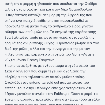
αυτή την αφορμή η ηθοποιός που υποδύεται την Φαίδρα
μίλησε στο protothema.gr και στον Νίκο Θρασυβούλου.
Η παράσταση εστιάζει στη μορφή της Αφροδίτης που
στήνει ένα παιχνίδι εκδίκησης και παρακολουθεί με
ηδονοβλεπτική ματιά πως το ανθρώπινο είδος γίνεται
άθυρμα των επιθυμιών της. Το σκηνικό της παράστασης
ένα βαλτώδες τοπίο με φυτά και νερό, αντανακλά την
ερημιά της ανθρώπινης ψυχής. Η ηθοποιός μίλησε για τον
δικό της ρόλο , αλλά και την συνεργασία της με τον
τηλεοπτικό της παρτενέρ στη σειρά του Alpha «Αυτή η
νύχτα μένει» Γιάννη Τσορτέκη.
Επίσης αναφέρθηκε με ενθουσιασμό στη νέα σειρά του
Σκάι «Πανθέοι» που συμμετέχει και σχολίασε την
πληθώρα των τηλεοπτικών σειρών μυθοπλασίας.
Σχολιάζοντας επίσης τις sold out παραστάσεις του
«Ιππόλυτου» στην Επίδαυρο είπε χαρακτηριστικά ότι
έζησαν μεγάλες στιγμές στην Επίδαυρο. Όσον αφορά τα
έργα της αρχαίας τραγωδίας είπε ότι «Είναι τόσο μεγάλα
αυτά τα έργα και τα ζητήματα που θέτουν είναι