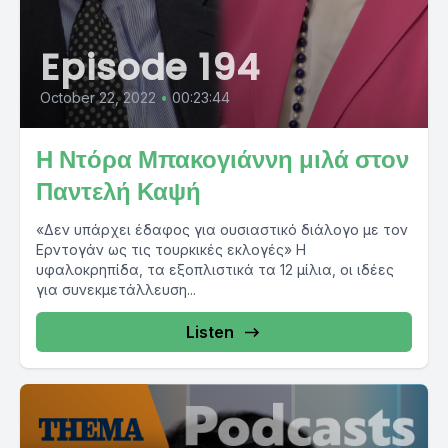
Episode 194
October 22, 2022
•
00:23:44
Η Ντόρα Μπακογιάννη μιλά στον
Παντελή Καψή
«Δεν υπάρχει έδαφος για ουσιαστικό διάλογο με τον
Ερντογάν ως τις τουρκικές εκλογές» Η
υφαλοκρηπίδα, τα εξοπλιστικά τα 12 μίλια, οι ιδέες
για συνεκμετάλλευση...
Listen