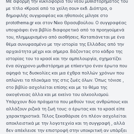
Με αφορμή την κυκλοφορία του νέου μυθιστορήματος του
με τίτλο «Κρασί από τα χείλη σου» εκδ. Διόπτρα, ο
δημοφιλής συγγραφέας και ηθοποιός μίλησε στο
protothema.gr και στον Νίκο Θρασυβούλου. Ο συγγραφέας
υπογράφει ένα βιβλίο διαφορετικό από τα προηγούμενά
του, πλημμυρισμένο από αισθήσεις. Καταπιάνεται με ένα
θέμα συνυφασμένο με την ιστορία της Ελλάδας από την
αρχαιότητα μέχρι και σήμερα. Βάζοντας στο κάδρο της
ιστορίας του το κρασί και την αμπελουργία, σχηματίζει
ένα σύγχρονο μυθιστόρημα με επίκεντρο έναν έρωτα που
αψηφά τις δυσκολίες και μια έχθρα πολλών χρόνων που
απλώνει τα πλοκάμια της στις ζωές όλων. Όπως τόνισε ,
στο βιβλίο ασχολείται επίσης και με το θέμα της
οικογένειας άλλα και με εκείνο του αλκοολισμού.
Υπάρχουν δύο πράγματα που μεθούν τους ανθρώπους και
αλλάζουν ριζικά τη ζωή τους: ο έρωτας και το κρασί είπε
χαρακτηριστικά. Τέλος ξεκαθάρισε ότι πλέον ασχολείται
αποκλειστικά με την λογοτεχνία και τη συγγραφή , αλλά
δεν απέκλεισε την επιστροφή στην υποκριτική αν υπάρξει