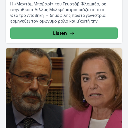
Η «Μαντάμ Μποβαρί» του Γκυστάβ Φλομπέρ, σε
σκηνοθεσία Λίλλυς Μελεμέ παρουσιάζεται στο
Θέατρο Αποθήκη. Η δημοφιλής πρωταγωνίστρια
ερμηνεύει τον ομώνυμο ρόλο και μ΄αυτή την...
Listen