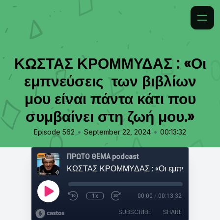
ΚΩΣΤΑΣ ΚΡΟΜΜΥΔΑΣ : «Οι
εμπνεύσεις των βιβλίων
μου είναι πάντα κάτι που
συμβαίνει στη ζωή μου.»
•
•
Episode 562
September 22, 2024
00:13:32
ΠΡΩΤΟ ΘΕΜΑ podcast
1x
00:00
/
00:13:32
SUBSCRIBE
SHARE