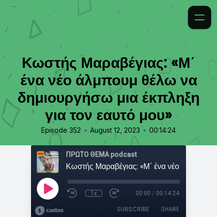
Κωστής Μαραβέγιας: «Μ΄
ένα νέο άλμπουμ θέλω να
δημιουργήσω μια έκπληξη
για τον εαυτό μου»
•
•
Episode 352
August 12, 2023
00:14:24
ΠΡΩΤΟ ΘΕΜΑ podcast
1x
00:00
/
00:14:24
SUBSCRIBE
SHARE