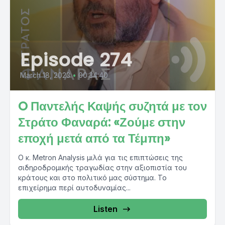
Episode 274
March 18, 2023
•
00:34:40
O Παντελής Καψής συζητά με τον
Στράτο Φαναρά: «Ζούμε στην
εποχή μετά από τα Τέμπη»
Ο κ. Metron Analysis μιλά για τις επιπτώσεις της
σιδηροδρομικής τραγωδίας στην αξιοπιστία του
κράτους και στο πολιτικό μας σύστημα. Το
επιχείρημα περί αυτοδυναμίας...
Listen