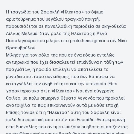
Η τραγωδία του Σοφοκλή «Ηλέκτρα» το όψιμο
αριστούργημα του μεγάλου τραγικού ποιητή,
παρουσιάζεται σε πανελλαδική περιοδεία σε σκηνοθεσία
Λίλλυς Μελεμέ. Στον ρόλο της Ηλέκτρας η Λένα
Παπαληγούρα που μίλησε στο protothema.gr και στον Νίκο
Θρασυβούλου.
Μίλησε για τον ρόλο της που σε ένα κόσμο εντελώς
αντιηρωικό που έχει διασαλευτεί επικίνδυνα η τάξη των
πραγμάτων, η ηρωίδα επιλέγει να αποτελέσει το
μοναδικό κύτταρο συνείδησης, που δεν θα πάψει να
καταγγέλλει την ανηθικότητα και την υποκρισία. Είπε
χαρακτηριστικά ότι η «Ηλέκτρα» ίναι ένα σύγχρονο
θρίλερ, με πολύ σημερινά θέματα γεγονός που προκαλεί
ανατριχίλα το πως επικοινωνούν αυτά με κάθε εποχή.
Επίσης τόνισε ότι η "Ηλέκτρα" αυτή του Σοφοκλή είναι
πολύ διαφορετική από αυτήν του Ευριπίδη. Αναφερομένη
στις δυσκολίες που αντιμετωπίζουν οι ηθοποιοί παίζοντας
σε συνθήκες καύσωνα με βαριά θεατρικά κοστούμια είπε: