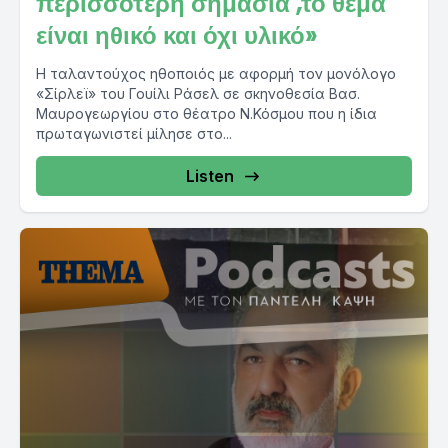
περισσότερη σημασία ,το θέμα
είναι ηθικό και όχι υλικό»
Η ταλαντούχος ηθοποιός με αφορμή τον μονόλογο
«Σίρλεϊ» του Γουίλι Ράσελ σε σκηνοθεσία Βασ.
Μαυρογεωργίου στο θέατρο Ν.Κόσμου που η ίδια
πρωταγωνιστεί μίλησε στο...
Listen