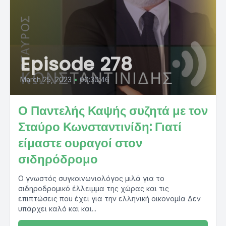
Episode 278
March 25, 2023
•
00:30:46
Ο Παντελής Καψής συζητά με τον
Σταύρο Κωνσταντινίδη: Γιατί
είμαστε ουραγοί στον
σιδηρόδρομο
Ο γνωστός συγκοινωνιολόγος μιλά για το
σιδηροδρομικό έλλειμμα της χώρας και τις
επιπτώσεις που έχει για την ελληνική οικονομία Δεν
υπάρχει καλό και και...