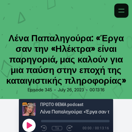
Λένα Παπαληγούρα: «Έργα
σαν την «Ηλέκτρα» είναι
παρηγοριά, μας καλούν για
μια παύση στην εποχή της
καταιγιστικής πληροφορίας»
•
•
Episode 345
July 26, 2023
00:13:16
ΠΡΩΤΟ ΘΕΜΑ podcast
1x
00:00
/
00:13:16