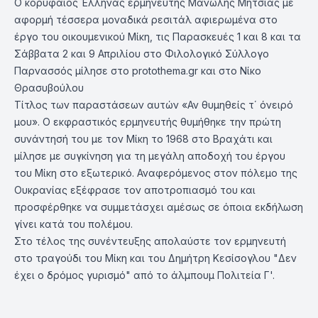
Ο κορυφαίος Έλληνας ερμηνευτής Μανώλης Μητσιάς με
αφορμή τέσσερα μοναδικά ρεσιτάλ αφιερωμένα στο
έργο του οικουμενικού Μίκη, τις Παρασκευές 1 και 8 και τα
Σάββατα 2 και 9 Απριλίου στο Φιλολογικό Σύλλογο
Παρνασσός μίλησε στο protothema.gr και στο Νίκο
Θρασυβούλου
Τίτλος των παραστάσεων αυτών «Αν θυμηθείς τ΄ όνειρό
μου». Ο εκφραστικός ερμηνευτής θυμήθηκε την πρώτη
συνάντησή του με τον Μίκη το 1968 στο Βραχάτι και
μίλησε με συγκίνηση για τη μεγάλη αποδοχή του έργου
του Μίκη στο εξωτερικό. Αναφερόμενος στον πόλεμο της
Ουκρανίας εξέφρασε τον αποτροπιασμό του και
προσφέρθηκε να συμμετάσχει αμέσως σε όποια εκδήλωση
γίνει κατά του πολέμου.
Στο τέλος της συνέντευξης απολαύστε τον ερμηνευτή
στο τραγούδι του Μίκη και του Δημήτρη Κεσίσογλου "Δεν
έχει ο δρόμος γυρισμό" από το άλμπουμ Πολιτεία Γ'.