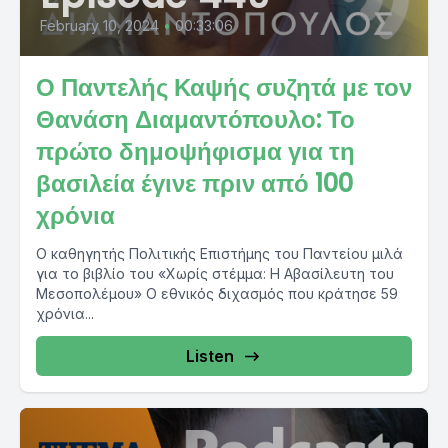
February 10, 2024
•
00:33:06
Ο Παντελής Καψής συζητά με τον
Θανάση Διαμαντόπουλο: Το
πρώτο δημοψήφισμα για τη
βασιλεία έγινε πριν από 100
χρόνια
Ο καθηγητής Πολιτικής Επιστήμης του Παντείου μιλά
για το βιβλίο του «Χωρίς στέμμα: Η Αβασίλευτη του
Μεσοπολέμου» Ο εθνικός διχασμός που κράτησε 59
χρόνια...
Listen