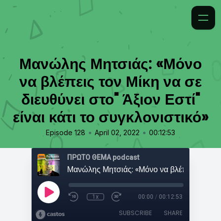
Μανώλης Μητσιάς: «Μόνο
να βλέπεις τον Μίκη να σε
διευθύνει στο" Άξιον Εστί"
είναι κάτι το συγκλονιστικό»
•
•
Episode 128
April 02, 2022
00:12:53
ΠΡΩΤΟ ΘΕΜΑ podcast
1x
00:00
/
00:12:53
SUBSCRIBE
SHARE