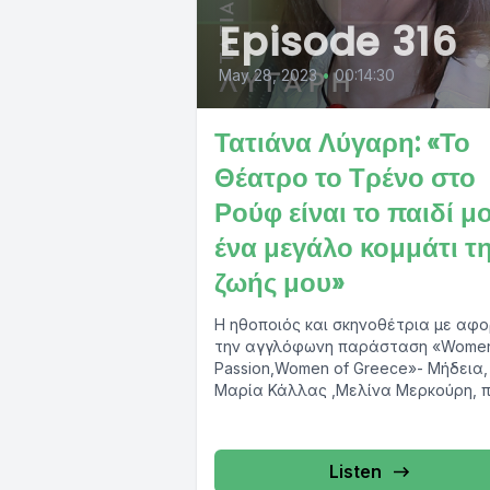
Episode 316
May 28, 2023
•
00:14:30
Τατιάνα Λύγαρη: «Το
Θέατρο το Τρένο στο
Ρούφ είναι το παιδί μο
ένα μεγάλο κομμάτι τ
ζωής μου»
Η ηθοποιός και σκηνοθέτρια με αφ
την αγγλόφωνη παράσταση «Women
Passion,Women of Greece»- Μήδεια,
Μαρία Κάλλας ,Μελίνα Μερκούρη, 
παρουσιάζεται στο «Τρένο στο...
Listen