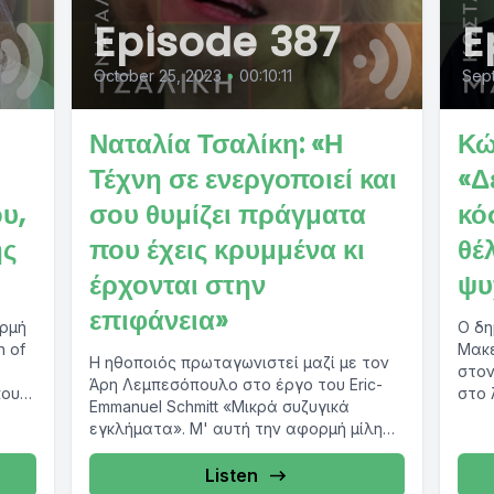
Episode 387
E
October 25, 2023
•
00:10:11
Sep
Ναταλία Τσαλίκη: «Η
Κώ
Τέχνη σε ενεργοποιεί και
«Δ
υ,
σου θυμίζει πράγματα
κό
ης
που έχεις κρυμμένα κι
θέ
έρχονται στην
ψυ
επιφάνεια»
ορμή
Ο δη
 of
Μακε
Η ηθοποιός πρωταγωνιστεί μαζί με τον
στον
Άρη Λεμπεσόπουλο στο έργο του Eric-
που
στο 
Emmanuel Schmitt «Mικρά συζυγικά
συνθ
εγκλήματα». Μ' αυτή την αφορμή μίλησε
ερμην
στο protothema.gr και...
Listen