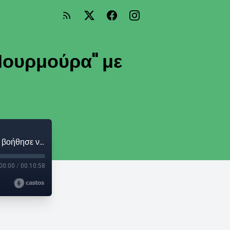
Μουρμούρα" με
Μαρία Χάνου: «Στην πανδημία μόνο η "Μουρμούρα" με βοήθησε να βιοποριστώ»
00:00
/
00:10:58