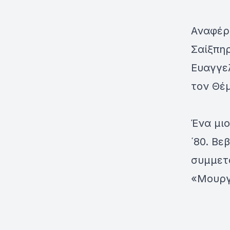
Αναφέρ
Σαίξπηρ
Ευαγγελ
τον Θέ
Ένα μιο
΄80. Βε
συμμετ
«Μουργ