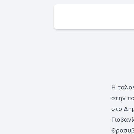
Η ταλα
στην π
στο Δη
Γιοβανί
Θρασυβ