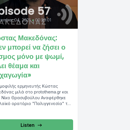
pisode 57
tember 04, 2021
•
00:20:01
στας Μακεδόνας:
εν μπορεί να ζήσει ο
σμος μόνο με ψωμί,
λει θέαμα και
χαγωγία»
μοφιλής ερμηνευτής Κώστας
δόνας μιλά στο protothema.gr και
 Νίκο Θρασυβούλου Αναφέρθηκε
λαϊκό ορατόριο "Παλιγγενεσία" του
έτη Δημήτρη Μαραμή το οποίο
εύει....
Listen