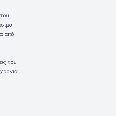
 του
άσιμο
ια από
ας του
 χρονιά
ά