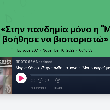
 «Στην πανδημία μόνο η "
βοήθησε να βιοποριστώ»
•
•
Episode 207
November 16, 2022
00:10:58
ΠΡΩΤΟ ΘΕΜΑ podcast
1x
SUBSCRIBE
SHARE