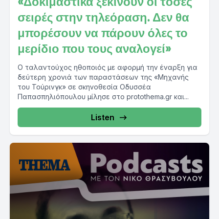
«Δοκιμαστικά ξεκινούν οι τόσες
σειρές στην τηλεόραση. Δεν θα
μπορέσουν να πάρουν όλες το
μερίδιο που τους αναλογεί»
Ο ταλαντούχος ηθοποιός με αφορμή την έναρξη για
δεύτερη χρονιά των παραστάσεων της «Μηχανής
του Τούρινγκ» σε σκηνοθεσία Οδυσσέα
Παπασπηλιόπουλου μίλησε στο protothema.gr και...
Listen