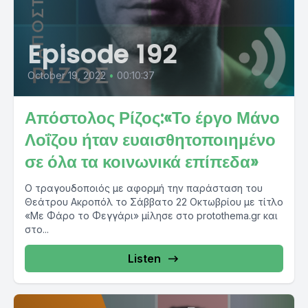
Episode 192
October 19, 2022
•
00:10:37
Απόστολος Ρίζος:«Το έργο Μάνο
Λοΐζου ήταν ευαισθητοποιημένο
σε όλα τα κοινωνικά επίπεδα»
Ο τραγουδοποιός με αφορμή την παράσταση του
Θεάτρου Ακροπόλ το Σάββατο 22 Οκτωβρίου με τίτλο
«Με Φάρο το Φεγγάρι» μίλησε στο protothema.gr και
στο...
Listen