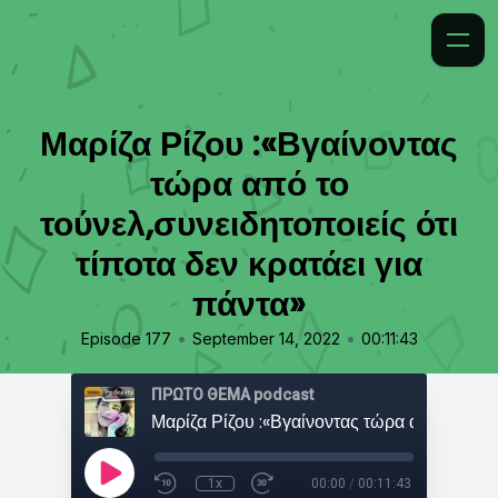
Μαρίζα Ρίζου :«Βγαίνοντας
τώρα από το
τούνελ,συνειδητοποιείς ότι
τίποτα δεν κρατάει για
πάντα»
•
•
Episode 177
September 14, 2022
00:11:43
ΠΡΩΤΟ ΘΕΜΑ podcast
1x
00:00
/
00:11:43