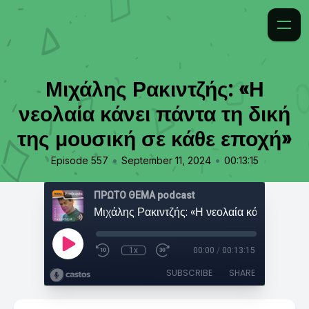
Μιχάλης Ρακιντζής: «Η
νεολαία κάνει πάντα τη δική
της μουσική σε κάθε εποχή»
•
•
Episode 557
September 11, 2024
00:13:15
ΠΡΩΤΟ ΘΕΜΑ podcast
1x
00:00
/
00:13:15
SUBSCRIBE
SHARE