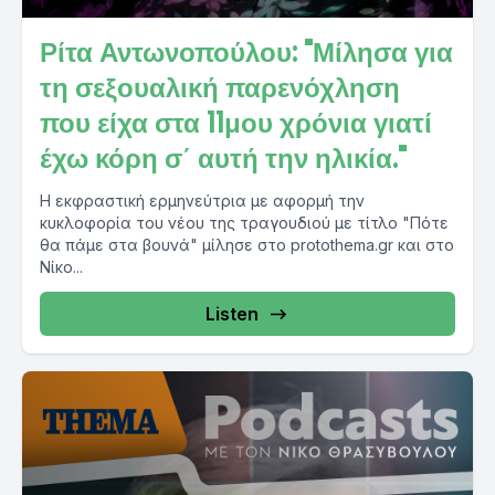
Ρίτα Αντωνοπούλου: "Μίλησα για
τη σεξουαλική παρενόχληση
που είχα στα 11μου χρόνια γιατί
έχω κόρη σ΄ αυτή την ηλικία."
Η εκφραστική ερμηνεύτρια με αφορμή την
κυκλοφορία του νέου της τραγουδιού με τίτλο "Πότε
θα πάμε στα βουνά" μίλησε στο protothema.gr και στο
Νίκο...
Listen