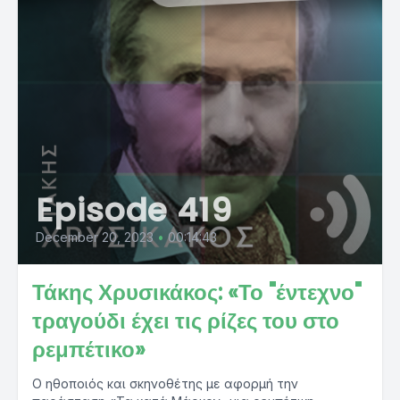
Episode 419
December 20, 2023
•
00:14:43
Τάκης Χρυσικάκος: «Το "έντεχνο"
τραγούδι έχει τις ρίζες του στο
ρεμπέτικο»
Ο ηθοποιός και σκηνοθέτης με αφορμή την