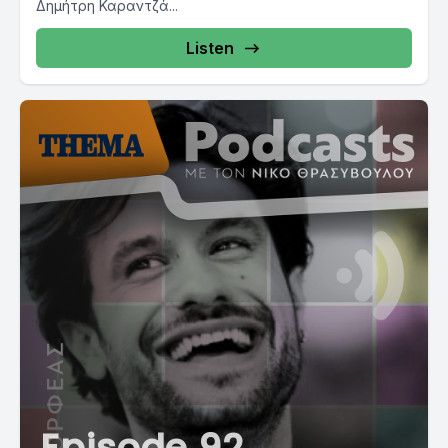
Δημήτρη Καραντζά...
Listen
Episode 92