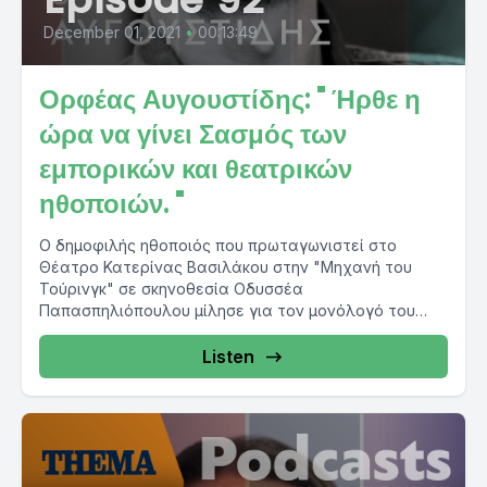
December 01, 2021
•
00:13:49
Ορφέας Αυγουστίδης: " Ήρθε η
ώρα να γίνει Σασμός των
εμπορικών και θεατρικών
ηθοποιών. "
Ο δημοφιλής ηθοποιός που πρωταγωνιστεί στο
Θέατρο Κατερίνας Βασιλάκου στην "Μηχανή του
Τούρινγκ" σε σκηνοθεσία Οδυσσέα
Παπασπηλιόπουλου μίλησε για τον μονόλογό του
στην παράσταση...
Listen