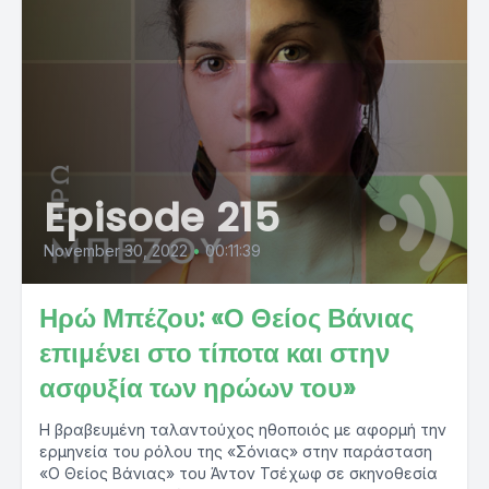
Episode 215
November 30, 2022
•
00:11:39
Ηρώ Μπέζου: «Ο Θείος Βάνιας
επιμένει στο τίποτα και στην
ασφυξία των ηρώων του»
Η βραβευμένη ταλαντούχος ηθοποιός με αφορμή την
ερμηνεία του ρόλου της «Σόνιας» στην παράσταση
«Ο Θείος Βάνιας» του Άντον Τσέχωφ σε σκηνοθεσία