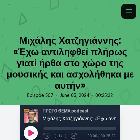
Μιχάλης Χατζηγιάννης:
«Έχω αντιληφθεί πλήρως
γιατί ήρθα στο χώρο της
μουσικής και ασχολήθηκα με
αυτήν»
•
•
Episode 507
June 05, 2024
00:25:22
ΠΡΩΤΟ ΘΕΜΑ podcast
1x
00:00
/
00:25:22