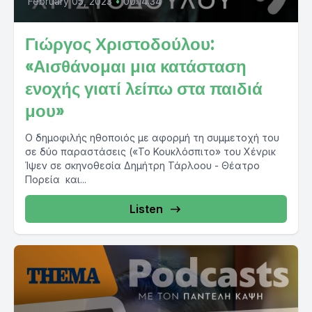
February 05, 2023
•
00:14:34
Γιώργος Χριστοδούλου:
«Αισθάνομαι μια κατάσταση
ενοχής γιατί λείπω στα παιδιά
μου»
Ο δημοφιλής ηθοποιός με αφορμή τη συμμετοχή του
σε δύο παραστάσεις («Το Κουκλόσπιτο» του Χένρικ
Ίψεν σε σκηνοθεσία Δημήτρη Τάρλοου - Θέατρο
Πορεία και...
Listen