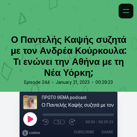
Ο Παντελής Καψής συζητά
με τον Ανδρέα Κούρκουλα:
Τι ενώνει την Αθήνα με τη
Νέα Υόρκη;
•
•
Episode 244
January 21, 2023
00:29:23
ΠΡΩΤΟ ΘΕΜΑ podcast
1x
00:00
/
00:29:23
SUBSCRIBE
SHARE