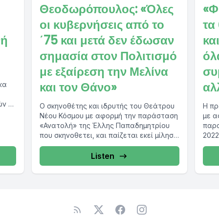
Θεοδωρόπουλος: «Όλες
«Φ
οι κυβερνήσεις από το
τα
νή
΄75 και μετά δεν έδωσαν
κα
σημασία στον Πολιτισμό
όλ
με εξαίρεση την Μελίνα
συ
και τον Θάνο»
αλ
κα
ών ο
Ο σκηνοθέτης και ιδρυτής του Θεάτρου
Η πρ
δρος
Νέου Κόσμου με αφορμή την παράσταση
με α
«Ανατολή» της Έλλης Παπαδημητρίου
παρα
που σκηνοθετει, και παίζεται εκεί μίλησε
2022
στο protothema.gr...
μίλη
Listen