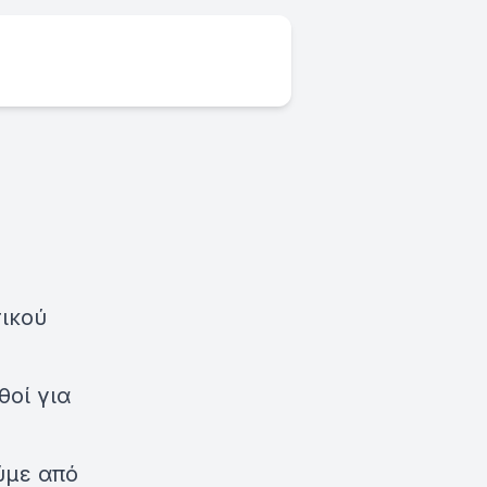
ικού
θοί για
ύμε από