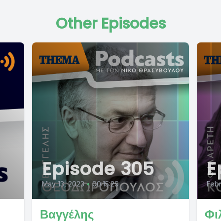
Other Episodes
Episode 305
E
May 13, 2023
•
00:15:29
Febr
Βαγγέλης
Φι