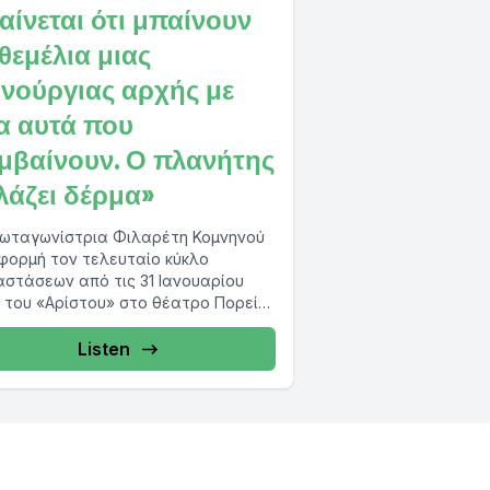
αίνεται ότι μπαίνουν
 θεμέλια μιας
ινούργιας αρχής με
α αυτά που
μβαίνουν. Ο πλανήτης
λάζει δέρμα»
ωταγωνίστρια Φιλαρέτη Κομνηνού
φορμή τον τελευταίο κύκλο
στάσεων από τις 31 Ιανουαρίου
 του «Αρίστου» στο θέατρο Πορεία
σε στο protothema.gr και...
Listen