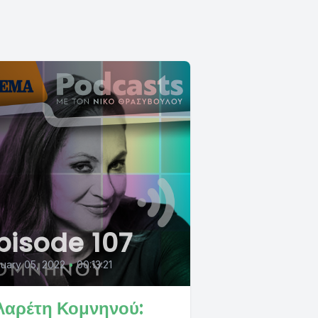
pisode 107
uary 05, 2022
•
00:13:21
λαρέτη Κομνηνού: