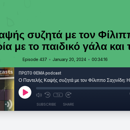
αψής συζητά με τον Φίλιππ
ρία με το παιδικό γάλα και
•
•
Episode 437
January 20, 2024
00:34:16
ΠΡΩΤΟ ΘΕΜΑ podcast
1x
SUBSCRIBE
SHARE