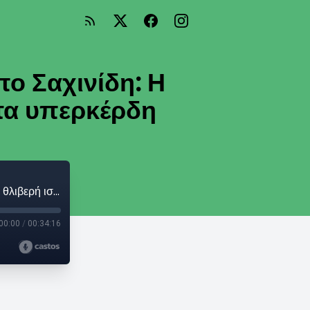
ο Σαχινίδη: Η
 τα υπερκέρδη
Ο Παντελής Καψής συζητά με τον Φίλιππο Σαχινίδη: Η θλιβερή ιστορία με το παιδικό γάλα και τα υπερκέρδη
00:00
/
00:34:16