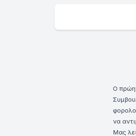
Ο πρώη
Συμβου
φορολογ
να αντι
Μας λεί