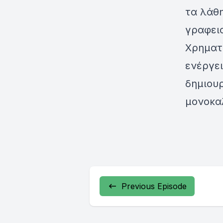
τα λάθ
γραφειο
Χρηματ
ενέργει
δημιου
μονοκα
Previous Episode