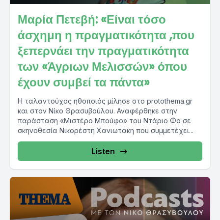
Μαρία Πετεβή: «Είναι τόσο
άσχημη η πραγματικότητα ,που
ξεπερνάει την πραγματικότητα
των «Άγριων Μελισσών» όπου
έχουν συμβεί τα πάντα»
Η ταλαντούχος ηθοποιός μίλησε στο protothema.gr
και στον Νίκο Θρασυβούλου. Αναφέρθηκε στην
παράσταση «Μιστέρο Μπούφο» του Ντάριο Φο σε
σκηνοθεσία Νικορέστη Χανιωτάκη που συμμετέχει...
Listen