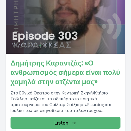
Episode 303
May 07, 2023
•
00:10:44
Δημήτρης Καραντζάς: «Ο
ανθρωπισμός σήμερα είναι πολύ
χαμηλά στην ατζέντα μας»
Στο Εθνικό Θέατρο στην Κεντρική Σκηνή/Κτήριο
Τσίλλερ παίζεται το αξεπέραστο ποιητικό
αριστούργημα του Ουίλιαμ Σαίξπηρ «Ρωμαίος και
Ιουλιέττα» σε σκηνοθεσία του ταλαντούχου
σκηνοθέτη. Με...
Listen