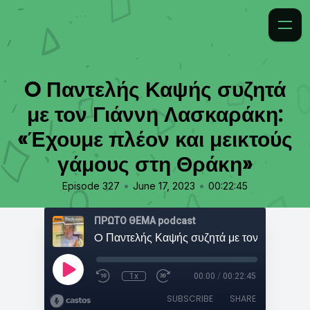
O Παντελής Καψής συζητά
με τον Γιάννη Λασκαράκη:
«Έχουμε πλέον και μεικτούς
γάμους στη Θράκη»
•
•
Episode 327
June 17, 2023
00:22:45
ΠΡΩΤΟ ΘΕΜΑ podcast
1x
00:00
/
00:22:45
SUBSCRIBE
SHARE