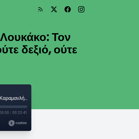
 Λουκάκο: Τον
τε δεξιό, ούτε
O Παντελής Καψής συζητά με τον Πάνο Λουκάκο: Τον Καραμανλή δεν μπορούσες να τον πεις ούτε δεξιό, ούτε αριστερό
00:00
/
00:23:41