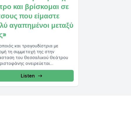
τρο και βρίσκομαι σε
άσους που είμαστε
λύ αγαπημένοι μεταξύ
ς»
οποιός και τραγουδίστρια με
μή τη συμμετοχή της στην
σταση του Θεσσαλικού Θεάτρου
ριστοφάνης ονειρεύεται
στράτη + Πραξαγόρα» μίλησε στο
thema.gr και...
Listen