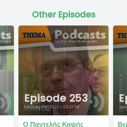
Other Episodes
Episode 253
E
February 04, 2023
•
00:32:58
Sep
Ο Παντελής Καψής
Βε