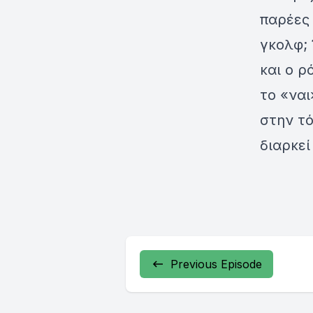
παρέες 
γκολφ; 
και ο ρ
το «ναι
στην τό
διαρκεί
Previous Episode