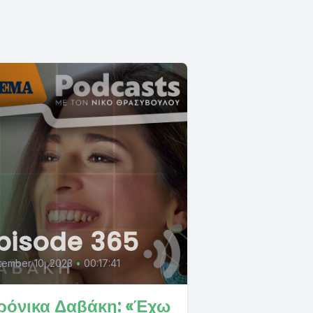
pisode 365
tember 10, 2023
•
00:17:41
ρόνικα Δαβάκη: «Έχω