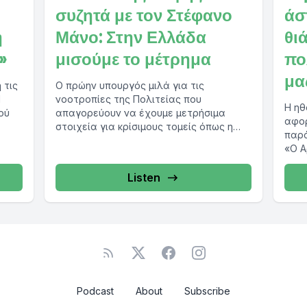
ο
συζητά με τον Στέφανο
άσ
η
Μάνο: Στην Ελλάδα
θι
»
μισούμε το μέτρημα
πο
μα
 τις
Ο πρώην υπουργός μιλά για τις
1
νοοτροπίες της Πολιτείας που
Η ηθ
ού
απαγορεύουν να έχουμε μετρήσιμα
αφορ
στοιχεία για κρίσιμους τομείς όπως η
παρά
παιδεία και η υγεία...
«Ο Α
Λυσι
proto
Listen
Podcast
About
Subscribe