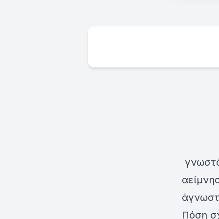
γνωστό
αείμνη
άγνωστ
Πόση σχ