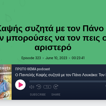
αψής συζητά με τον Πάνο
 μπορούσες να τον πεις ού
αριστερό
•
•
Episode 323
June 10, 2023
00:23:41
ΠΡΩΤΟ ΘΕΜΑ podcast
1x
SUBSCRIBE
SHARE