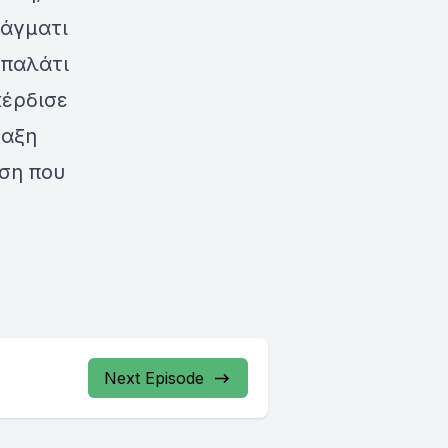
ράγματι
 παλάτι
κέρδισε
ταξη
ηση που
Next Episode