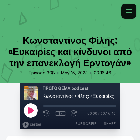
Κωνσταντίνος Φίλης:
«Ευκαιρίες και κίνδυνοι από
την επανεκλογή Ερντογάν»
•
•
Episode 308
May 15, 2023
00:16:46
ΠΡΩΤΟ ΘΕΜΑ podcast
1x
00:00
/
00:16:46
SUBSCRIBE
SHARE