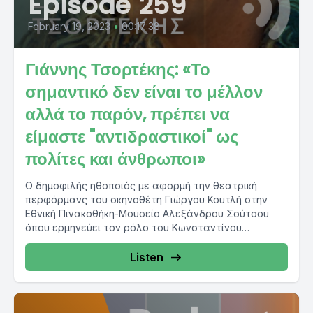
Episode 259
February 19, 2023
•
00:17:38
Γιάννης Τσορτέκης: «Το
σημαντικό δεν είναι το μέλλον
αλλά το παρόν, πρέπει να
είμαστε "αντιδραστικοί" ως
πολίτες και άνθρωποι»
Ο δημοφιλής ηθοποιός με αφορμή την θεατρική
περφόρμανς του σκηνοθέτη Γιώργου Κουτλή στην
Εθνική Πινακοθήκη-Μουσείο Αλεξάνδρου Σούτσου
όπου ερμηνεύει τον ρόλο του Κωνσταντίνου
Παρθένη,...
Listen