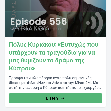
Episode 556
September 08, 2024
•
00:13:33
Πόλυς Κυριάκου: «Ευτυχώς που
υπάρχουν τα τραγούδια για να
μας θυμίζουν το δράμα της
Κύπρου»
Πρόσφατα κυκλοφόρησε ένας πολύ σημαντικός
δίσκος με τίτλο «Νυν και Αεί» από την Minos EMI. Με
αυτή την αφορμή ο Κύπριος ποιητής και στιχουργός...
Listen