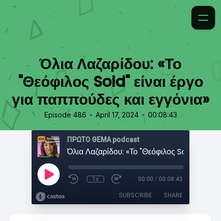
Όλια Λαζαρίδου: «Το
"Θεόφιλος Sold" είναι έργο
για παππούδες και εγγόνια»
•
•
Episode 486
April 17, 2024
00:08:43
ΠΡΩΤΟ ΘΕΜΑ podcast
1x
00:00
/
00:08:43
SUBSCRIBE
SHARE