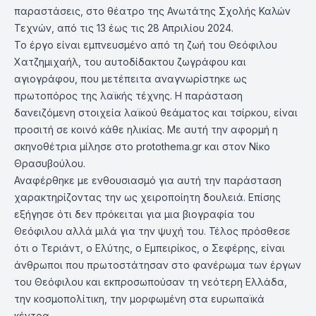
παραστάσεις, στο θέατρο της Ανωτάτης Σχολής Καλών
Τεχνών, από τις 13 έως τις 28 Απριλίου 2024.
Το έργο είναι εμπνευσμένο από τη ζωή του Θεόφιλου
Χατζημιχαήλ, του αυτοδίδακτου ζωγράφου και
αγιογράφου, που μετέπειτα αναγνωρίστηκε ως
πρωτοπόρος της λαϊκής τέχνης. H παράσταση
δανειζόμενη στοιχεία λαϊκού θεάματος και τσίρκου, είναι
προσιτή σε κοινό κάθε ηλικίας. Με αυτή την αφορμή η
σκηνοθέτρια μίλησε στο protothema.gr και στον Νίκο
Θρασυβούλου.
Αναφέρθηκε με ενθουσιασμό για αυτή την παράσταση
χαρακτηρίζοντας την ως χειροποίητη δουλειά. Επίσης
εξήγησε ότι δεν πρόκειται για μια βιογραφία του
Θεόφιλου αλλά μιλά για την ψυχή του. Τέλος πρόσθεσε
ότι ο Τεριάντ, ο Ελύτης, ο Εμπειρίκος, ο Σεφέρης, είναι
άνθρωποι που πρωτοστάτησαν στο φανέρωμα των έργων
του Θεόφιλου και εκπροσωπούσαν τη νεότερη Ελλάδα,
την κοσμοπολίτικη, την μορφωμένη στα ευρωπαϊκά
κέντρα.