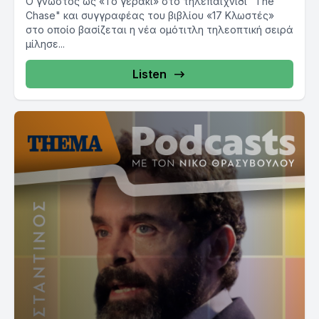
Ο γνωστός ως «Το γεράκι» στο τηλεπαιχνίδι "The
Chase" και συγγραφέας του βιβλίου «17 Κλωστές»
στο οποίο βασίζεται η νέα ομότιτλη τηλεοπτική σειρά
μίλησε...
Listen