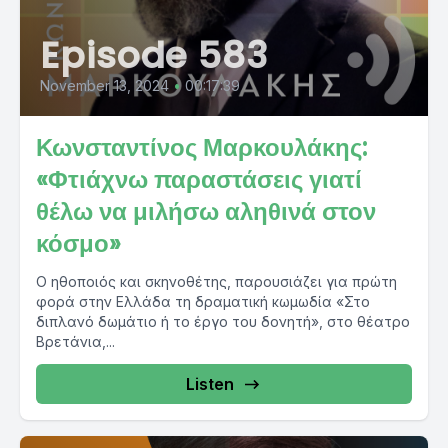
Episode 583
November 13, 2024
•
00:17:39
Κωνσταντίνος Μαρκουλάκης:
«Φτιάχνω παραστάσεις γιατί
θέλω να μιλήσω αληθινά στον
κόσμο»
Ο ηθοποιός και σκηνοθέτης, παρουσιάζει για πρώτη
φορά στην Ελλάδα τη δραματική κωμωδία «Στο
διπλανό δωμάτιο ή το έργο του δονητή», στο θέατρο
Βρετάνια,...
Listen