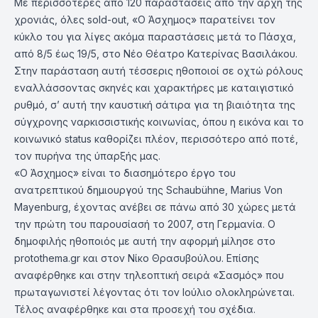
Με περισσότερες από 120 παραστάσεις από την αρχή της
χρονιάς, όλες sold-out, «Ο Άσχημος» παρατείνει τον
κύκλο του για λίγες ακόμα παραστάσεις μετά το Πάσχα,
από 8/5 έως 19/5, στο Νέο Θέατρο Κατερίνας Βασιλάκου.
Στην παράσταση αυτή τέσσερις ηθοποιοί σε οχτώ ρόλους
εναλλάσσοντας σκηνές και χαρακτήρες με καταιγιστικό
ρυθμό, σ’ αυτή την καυστική σάτιρα για τη βιαιότητα της
σύγχρονης ναρκισσιστικής κοινωνίας, όπου η εικόνα και το
κοινωνικό status καθορίζει πλέον, περισσότερο από ποτέ,
τον πυρήνα της ύπαρξής μας.
«Ο Άσχημος» είναι το διασημότερο έργο του
ανατρεπτικού δημιουργού της Schaubühne, Marius Von
Mayenburg, έχοντας ανέβει σε πάνω από 30 χώρες μετά
την πρώτη του παρουσίασή το 2007, στη Γερμανία. Ο
δημοφιλής ηθοποιός με αυτή την αφορμή μίλησε στο
protothema.gr και στον Νίκο Θρασυβούλου. Επίσης
αναφέρθηκε και στην τηλεοπτική σειρά «Σασμός» που
πρωταγωνιστεί λέγοντας ότι τον Ιούλιο ολοκληρώνεται.
Τέλος αναφέρθηκε και στα προσεχή του σχέδια.