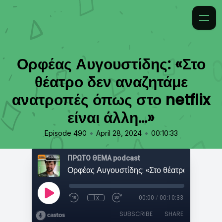
Ορφέας Αυγουστίδης: «Στο
θέατρο δεν αναζητάμε
ανατροπές όπως στο netflix
είναι άλλη...»
•
•
Episode 490
April 28, 2024
00:10:33
ΠΡΩΤΟ ΘΕΜΑ podcast
1x
00:00
/
00:10:33
SUBSCRIBE
SHARE