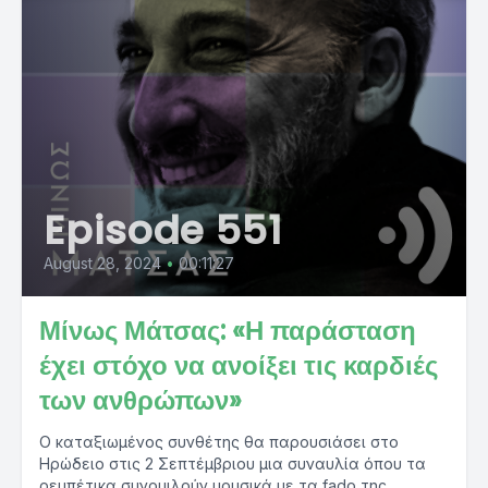
Episode 551
August 28, 2024
•
00:11:27
Μίνως Μάτσας: «Η παράσταση
έχει στόχο να ανοίξει τις καρδιές
των ανθρώπων»
Ο καταξιωμένος συνθέτης θα παρουσιάσει στο
Ηρώδειο στις 2 Σεπτέμβριου μια συναυλία όπου τα
ρεμπέτικα συνομιλούν μουσικά με τα fado της