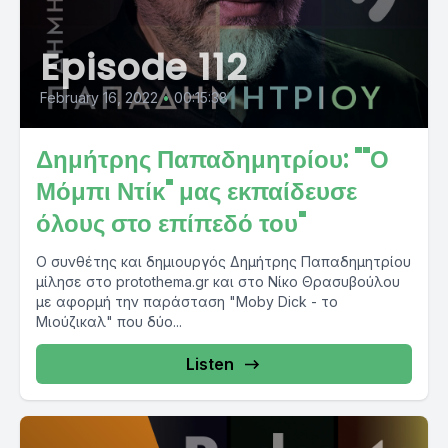
Episode 112
February 16, 2022
•
00:15:38
Δημήτρης Παπαδημητρίου: ""Ο
Μόμπι Ντίκ" μας εκπαίδευσε
όλους στο επίπεδό του"
Ο συνθέτης και δημιουργός Δημήτρης Παπαδημητρίου
μίλησε στο protothema.gr και στο Νίκο Θρασυβούλου
με αφορμή την παράσταση "Moby Dick - το
Μιούζικαλ" που δύο...
Listen