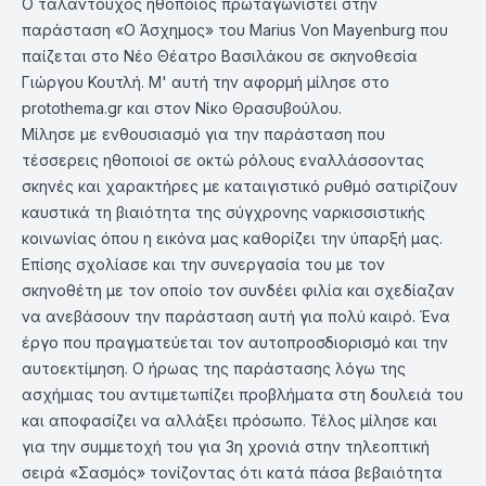
Ο ταλαντούχος ηθοποιός πρωταγωνιστεί στην
παράσταση «Ο Άσχημος» του Marius Von Mayenburg που
παίζεται στο Νέο Θέατρο Βασιλάκου σε σκηνοθεσία
Γιώργου Κουτλή. Μ' αυτή την αφορμή μίλησε στο
protothema.gr και στον Νίκο Θρασυβούλου.
Μίλησε με ενθουσιασμό για την παράσταση που
τέσσερεις ηθοποιοί σε οκτώ ρόλους εναλλάσσοντας
σκηνές και χαρακτήρες με καταιγιστικό ρυθμό σατιρίζουν
καυστικά τη βιαιότητα της σύγχρονης ναρκισσιστικής
κοινωνίας όπου η εικόνα μας καθορίζει την ύπαρξή μας.
Επίσης σχολίασε και την συνεργασία του με τον
σκηνοθέτη με τον οποίο τον συνδέει φιλία και σχεδίαζαν
να ανεβάσουν την παράσταση αυτή για πολύ καιρό. Ένα
έργο που πραγματεύεται τον αυτοπροσδιορισμό και την
αυτοεκτίμηση. Ο ήρωας της παράστασης λόγω της
ασχήμιας του αντιμετωπίζει προβλήματα στη δουλειά του
και αποφασίζει να αλλάξει πρόσωπο. Τέλος μίλησε και
για την συμμετοχή του για 3η χρονιά στην τηλεοπτική
σειρά «Σασμός» τονίζοντας ότι κατά πάσα βεβαιότητα