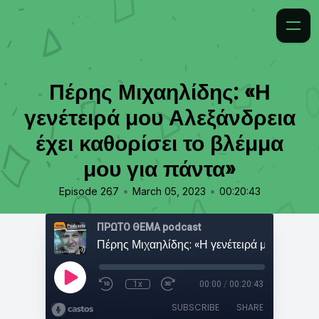
Πέρης Μιχαηλίδης: «Η
γενέτειρά μου Αλεξάνδρεια
έχει καθορίσει το βλέμμα
μου για πάντα»
•
•
Episode 267
March 05, 2023
00:20:43
ΠΡΩΤΟ ΘΕΜΑ podcast
1x
00:00
/
00:20:43
SUBSCRIBE
SHARE