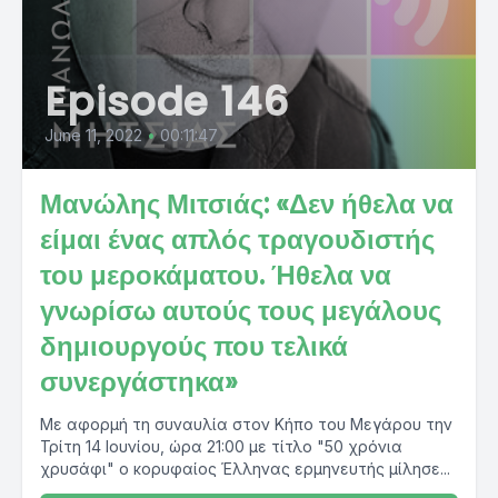
Episode 146
June 11, 2022
•
00:11:47
Μανώλης Μιτσιάς: «Δεν ήθελα να
είμαι ένας απλός τραγουδιστής
του μεροκάματου. Ήθελα να
γνωρίσω αυτούς τους μεγάλους
δημιουργούς που τελικά
συνεργάστηκα»
Με αφορμή τη συναυλία στον Κήπο του Μεγάρου την
Τρίτη 14 Ιουνίου, ώρα 21:00 με τίτλο "50 χρόνια
χρυσάφι" ο κορυφαίος Έλληνας ερμηνευτής μίλησε...