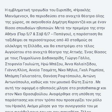
Η εμβληματική τραγωδία του Ευριπίδη, «Ηρακλής
Μαινόμενος», θα περιοδεύσει στα ανοιχτά θέατρα όλης
της χώρας, σε σκηνοθεσία Δημήτρη Καραντζά και με έναν
θίασο σπουδαίων ηθοποιών. Μετά την πρεμιέρα της στην
Αθήνα (Παρ 5/7 & Σάβ 6/7 – Παπάγου), η παράσταση θα
ταξιδέψει σε περισσότερους από 40 σταθμούς σε
ολόκληρη τη Ελλάδα, και θα επιστρέψει στο τέλος
Αυγούστου στα ανοιχτά θέατρα της Αττικής. Ένας θίασος
με τους Πυγμαλίωνα Δαδακαρίδη, Γιώργο Γάλλο,
Στεφανία Γουλιώτη, Ηρώ Μπέζου, Άννα Καλαϊτζίδου,
Γιάννη Κλίνη, Αινεία Τσαμάτη, Νίκο Μήλια, Γκαλ Ρομπίσα,
Μπάμπη Γαλιατσάτο, Θανάση Ραφτόπουλο, Αντώνη
Αντωνόπουλο, καθώς και τον μουσικό Φώτη Σιώτα . Με
αυτή την αφορμή ο ηθοποιός μίλησε στο protothema.gr και
στον Νίκο Θρασυβούλου. Αναφέρθηκε στη υπόθεση της
παράστασης και στον τρόπο που προσεγγίζει τον ρόλο
του Ηρακλή. Ακόμα μίλησε για την συνεργασία του με
τους συνάδελφους του και τον σκηνοθέτη .Τέλος