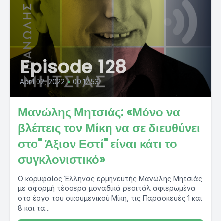
Episode 128
April 02, 2022
•
00:12:53
Μανώλης Μητσιάς: «Μόνο να
βλέπεις τον Μίκη να σε διευθύνει
στο" Άξιον Εστί" είναι κάτι το
συγκλονιστικό»
Ο κορυφαίος Έλληνας ερμηνευτής Μανώλης Μητσιάς
με αφορμή τέσσερα μοναδικά ρεσιτάλ αφιερωμένα
στο έργο του οικουμενικού Μίκη, τις Παρασκευές 1 και
8 και τα...