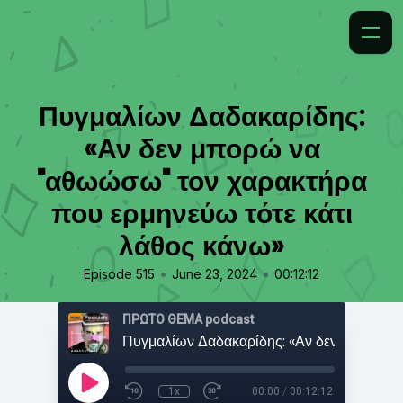
Πυγμαλίων Δαδακαρίδης:
«Αν δεν μπορώ να
"αθωώσω" τον χαρακτήρα
που ερμηνεύω τότε κάτι
λάθος κάνω»
•
•
Episode 515
June 23, 2024
00:12:12
ΠΡΩΤΟ ΘΕΜΑ podcast
1x
00:00
/
00:12:12