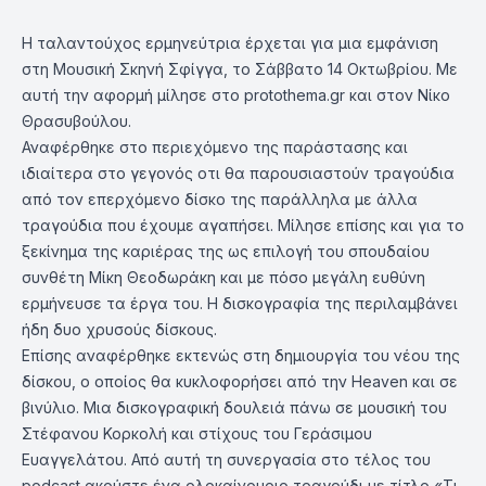
Η ταλαντούχος ερμηνεύτρια έρχεται για μια εμφάνιση
στη Μουσική Σκηνή Σφίγγα, το Σάββατο 14 Οκτωβρίου. Με
αυτή την αφορμή μίλησε στο protothema.gr και στον Νίκο
Θρασυβούλου.
Αναφέρθηκε στο περιεχόμενο της παράστασης και
ιδιαίτερα στο γεγονός οτι θα παρουσιαστούν τραγούδια
από τον επερχόμενο δίσκο της παράλληλα με άλλα
τραγούδια που έχουμε αγαπήσει. Μίλησε επίσης και για το
ξεκίνημα της καριέρας της ως επιλογή του σπουδαίου
συνθέτη Μίκη Θεοδωράκη και με πόσο μεγάλη ευθύνη
ερμήνευσε τα έργα του. Η δισκογραφία της περιλαμβάνει
ήδη δυο χρυσούς δίσκους.
Επίσης αναφέρθηκε εκτενώς στη δημιουργία του νέου της
δίσκου, ο οποίος θα κυκλοφορήσει από την Heaven και σε
βινύλιο. Μια δισκογραφική δουλειά πάνω σε μουσική του
Στέφανου Κορκολή και στίχους του Γεράσιμου
Ευαγγελάτου. Από αυτή τη συνεργασία στο τέλος του
podcast ακούστε ένα ολοκαίνουριο τραγούδι με τίτλο «Τι