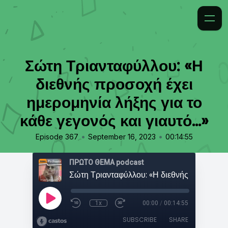
Σώτη Τριανταφύλλου: «Η
διεθνής προσοχή έχει
ημερομηνία λήξης για το
κάθε γεγονός και γιαυτό...»
•
•
Episode 367
September 16, 2023
00:14:55
ΠΡΩΤΟ ΘΕΜΑ podcast
1x
00:00
/
00:14:55
SUBSCRIBE
SHARE