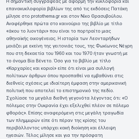
Η σημαντική συγγραφέας με αφορμή την κυκλοφορία και
επανακυκλοφορία βιβλίων της από τις εκδόσεις Πατάκη
μίλησε στο protothema.gr και στον Νίκο Θρασυβούλου.
Αναφέρθηκε πρώτα στο καινούριο της βιβλίο με τίτλο
«άκου το λιοντάρι» που είναι το πορτραίτο μιας
αθηναϊκής οικογένειας. Η ιστορία των Λεονταρήδων
μοιάζει με εκείνη της γειτονιάς τους, της Φωκίωνος Νέγρη
που στη δεκαετία του 1960 και του 1970 ήταν γνωστή με
το όνομα Βία Βένετο. Όσο για το βιβλίο με τίτλο
«Καρχαρίες και κοριοί» είπε ότι είναι μια συλλογή
πολίτικων άρθρων όπου προσπαθεί να εμβαθύνει στις
διεθνείς σχέσεις με ιδιαίτερη έμφαση στην αμερικανική
πολιτική που αποτελεί το επιστημονικό της πεδίο.
Σχολίασε τα μεγάλα διεθνή γεγονότα λέγοντας ότι: «Ο
πόλεμος στην Ουκρανία έχει εξελιχθεί πλέον σε πόλεμο
φθοράς». Επίσης αναφερόμενη στις μεγάλη τραγωδία
των πλημμυρών είπε ότι πέραν της κρίσης του
περιβάλλοντος υπάρχει κακή διοίκηση και έλλειψη
ηγεσιών. Τέλος μίλησε και για την πρόσφατη