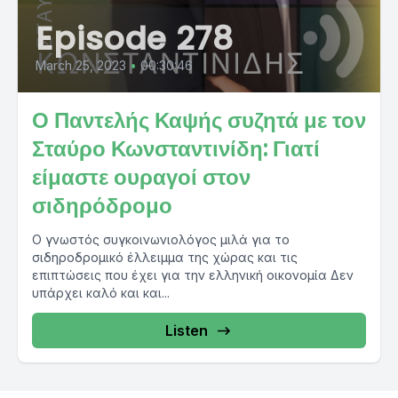
Episode 278
March 25, 2023
•
00:30:46
Ο Παντελής Καψής συζητά με τον
Σταύρο Κωνσταντινίδη: Γιατί
είμαστε ουραγοί στον
σιδηρόδρομο
Ο γνωστός συγκοινωνιολόγος μιλά για το
σιδηροδρομικό έλλειμμα της χώρας και τις
επιπτώσεις που έχει για την ελληνική οικονομία Δεν
υπάρχει καλό και και...
Listen