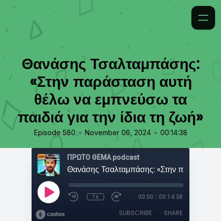
Θανάσης Τσαλταμπάσης:
«Στην παράσταση αυτή
θέλω να εμπνεύσω τα
παιδιά για την ίδια τη ζωή»
•
•
Episode 580
November 06, 2024
00:14:38
ΠΡΩΤΟ ΘΕΜΑ podcast
1x
00:00
/
00:14:38
SUBSCRIBE
SHARE