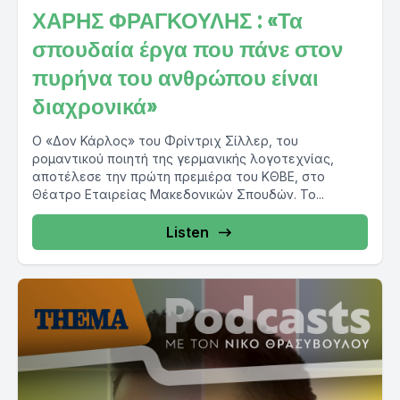
ΧΑΡΗΣ ΦΡΑΓΚΟΥΛΗΣ : «Τα
σπουδαία έργα που πάνε στον
πυρήνα του ανθρώπου είναι
διαχρονικά»
O «Δον Κάρλος» του Φρίντριχ Σίλλερ, του
ρομαντικού ποιητή της γερμανικής λογοτεχνίας,
αποτέλεσε την πρώτη πρεμιέρα του ΚΘΒΕ, στο
Θέατρο Εταιρείας Μακεδονικών Σπουδών. Το...
Listen