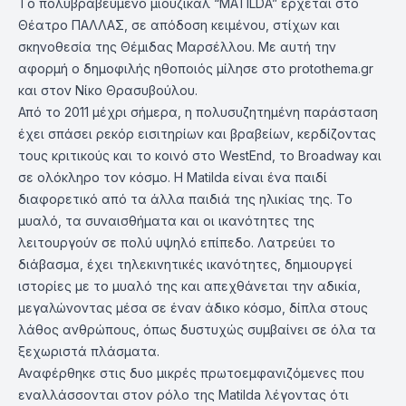
Tο πολυβραβευμένο μιούζικαλ “MATILDA” έρχεται στο
Θέατρο ΠΑΛΛΑΣ, σε απόδοση κειμένου, στίχων και
σκηνοθεσία της Θέμιδας Μαρσέλλου. Με αυτή την
αφορμή ο δημοφιλής ηθοποιός μίλησε στο protothema.gr
και στον Νίκο Θρασυβούλου.
Από το 2011 μέχρι σήμερα, η πολυσυζητημένη παράσταση
έχει σπάσει ρεκόρ εισιτηρίων και βραβείων, κερδίζοντας
τους κριτικούς και το κοινό στο WestEnd, το Broadway και
σε ολόκληρο τον κόσμο. Η Matilda είναι ένα παιδί
διαφορετικό από τα άλλα παιδιά της ηλικίας της. Το
μυαλό, τα συναισθήματα και οι ικανότητες της
λειτουργούν σε πολύ υψηλό επίπεδο. Λατρεύει το
διάβασμα, έχει τηλεκινητικές ικανότητες, δημιουργεί
ιστορίες με το μυαλό της και απεχθάνεται την αδικία,
μεγαλώνοντας μέσα σε έναν άδικο κόσμο, δίπλα στους
λάθος ανθρώπους, όπως δυστυχώς συμβαίνει σε όλα τα
ξεχωριστά πλάσματα.
Αναφέρθηκε στις δυο μικρές πρωτοεμφανιζόμενες που
εναλλάσσονται στον ρόλο της Matilda λέγοντας ότι