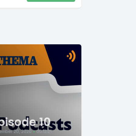
pisode 10
ember 20, 2020
•
00:12:21