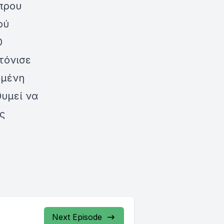
πρου
ού
0
τόνισε
ωμένη
υμεί να
ς
Next Episode