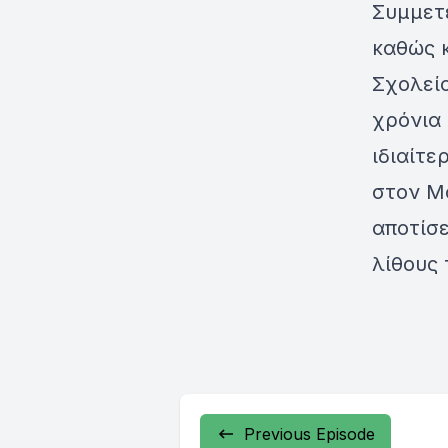
Συμμετ
καθώς 
Σχολείο
χρόνια 
ιδιαίτε
στον Μ
αποτίσε
λίθους 
Previous Episode