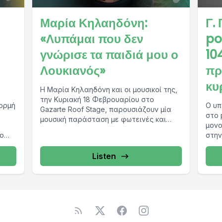
Μαρία Κηλαηδόνη:
Γ.
«Λυπάμαι που δεν
po
γνώρισε τα παιδιά μου ο
10
Λουκιανός»
πρ
κυ
Η Μαρία Κηλαηδόνη και οι μουσικοί της,
την Κυριακή 18 Φεβρουαρίου στο
ορμή
Ο υπ
Gazarte Roof Stage, παρουσιάζουν μία
στο 
μουσική παράσταση με φωτεινές και
μονο
γλυκές μελωδίες,...
λο
στην
την 
Listen