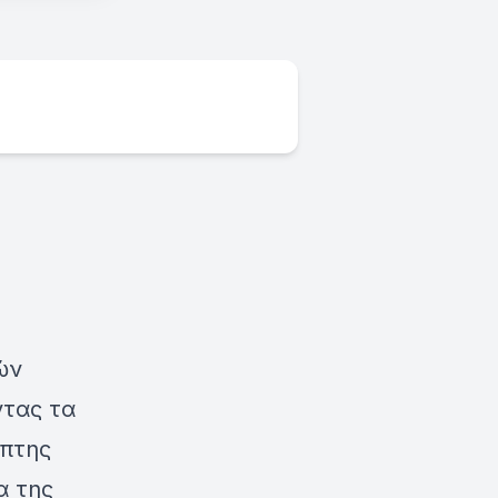
ών
ντας τα
ιπτης
α της