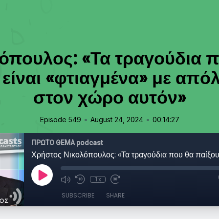
όπουλος: «Τα τραγούδια π
είναι «φτιαγμένα» με από
στον χώρο αυτόν»
•
•
Episode 549
August 24, 2024
00:14:27
ΠΡΩΤΟ ΘΕΜΑ podcast
1x
SUBSCRIBE
SHARE