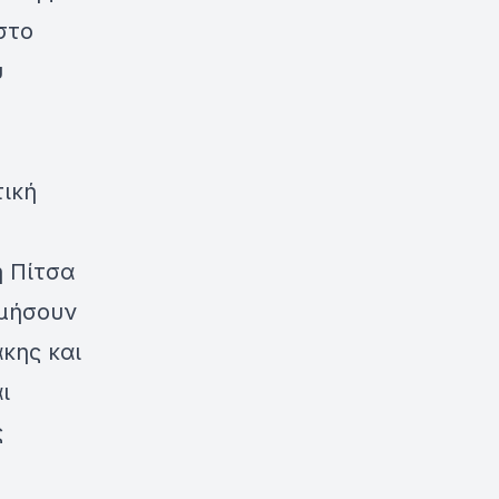
στο
υ
τική
η Πίτσα
ιμήσουν
κης και
ι
ς