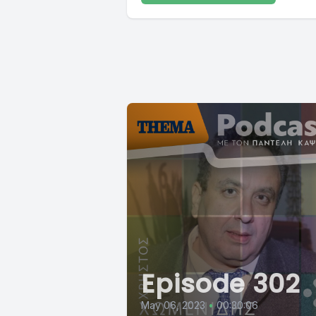
Episode 302
May 06, 2023
•
00:30:06