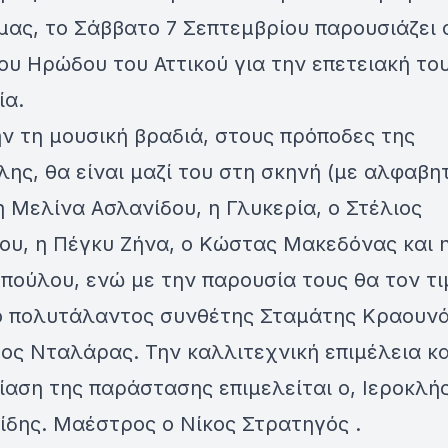
μας, το Σάββατο 7 Σεπτεμβρίου παρουσιάζει 
ου Ηρώδου του Αττικού για την επετειακή το
ία.
ν τη μουσική βραδιά, στους πρόποδες της
ης, θα είναι μαζί του στη σκηνή (με αλφαβη
η Μελίνα Ασλανίδου, η Γλυκερία, ο Στέλιος
ου, η Πέγκυ Ζήνα, ο Κώστας Μακεδόνας και 
πούλου, ενώ με την παρουσία τους θα τον τ
ο πολυτάλαντος συνθέτης Σταμάτης Κραουνά
ος Νταλάρας. Την καλλιτεχνική επιμέλεια κα
αση της παράστασης επιμελείται ο, Ιεροκλή
ίδης. Μαέστρος ο Νίκος Στρατηγός .