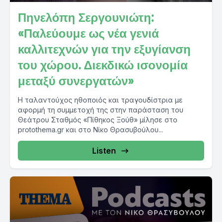
Πηνελόπη Σεργουνιώτη:
«Παλεύουμε ως νέα γενιά
καλλιτεχνών για την εξυγίανση
του χώρου. Διεκδικώ ισονομία
μεταξύ συνεργατών»
Η ταλαντούχος ηθοποιός και τραγουδίστρια με
αφορμή τη συμμετοχή της στην παράσταση του
Θεάτρου Σταθμός «Πίθηκος Ξούθ» μίλησε στο
protothema.gr και στο Νίκο Θρασυβούλου...
Listen