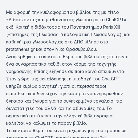
Με αφορμή την κυκλοφορία του βιβλίου της με τίτλο
«Διδάσκοντας και μαθαίνοντας γλώσσα με το ChatGPT»
εκδ. Κριτκή η διδάκτορας του Πανεπιστημίου Paris XIII
(Επιστήμες της Γλώσσας, Υπολογιστική Γλωσσολογία), και
καθηγήτρια γλωσσολογίας στο ΔΠΘ μίλησε στο
protothema.gr και στον Νίκο Θρασυβούλου.
Αναφέρθηκε στο κεντρικό θέμα του βιβλίου της που είναι
ένα συναρπαστικό ταξίδι στον κόσμο της τεχνητής
νοημοσύνης. Επίσης εξήγησε σε ποιο κοινό απευθύνεται.
Στον χώρο της εκπαίδευσης, η υποδοχή του ChatGPT
υπήρξε κυρίως αρνητική, γιατί οι περισσότεροι
εκπαιδευτικοί δεν είχαν την ευκαιρία να ενημερωθούν
έγκαιρα και έγκυρα για το συγκεκριμένο εργαλείο, τις
δυνατότητές του αλλά και τις αδυναμίες του. Το
σημαντικό αυτό κενό στην ελληνική βιβλιογραφία
καλείται να καλύψει το παρόν βιβλίο.
Το κεντρικό θέμα του είναι η εξερεύνηση του τρόπου με
τον οποίο το ChatGPT μπορεί να ενσωματωθεί