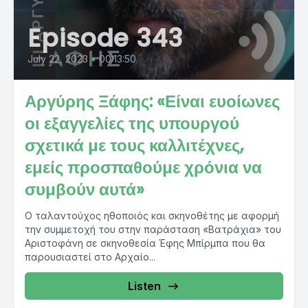
Episode 343
July 22, 2023
•
00:13:50
Αργύρης Ξάφης: «Είναι ευοίωνες
οι εξαγγελίες της υπουργού
σχετικά με τους καλλιτέχνες,
εμείς προσπαθούμε χρόνια να
συμβούν αυτά»
Ο ταλαντούχος ηθοποιός και σκηνοθέτης με αφορμή
την συμμετοχή του στην παράσταση «Βατράχια» του
Αριστοφάνη σε σκηνοθεσία Έφης Μπίρμπα που θα
παρουσιαστεί στο Αρχαίο...
Listen