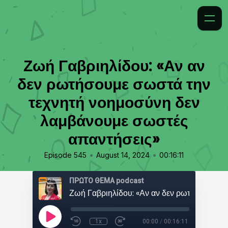
Ζωή Γαβριηλίδου: «Αν αν
δεν ρωτήσουμε σωστά την
τεχνητή νοημοσύνη δεν
λαμβάνουμε σωστές
απαντήσεις»
•
•
Episode 545
August 14, 2024
00:16:11
ΠΡΩΤΟ ΘΕΜΑ podcast
1x
00:00
/
00:16:11