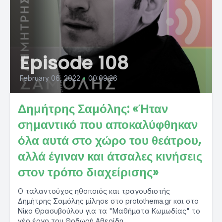
Episode 108
February 06, 2022
•
00:09:26
Δημήτρης Σαμόλης: «Ήταν
σημαντικό που αποκαλύφθηκαν
όλα αυτά στο χώρο του θεάτρου,
αλλά έγιναν και άτσαλες κινήσεις
στον τρόπο διαχείρισης»
Ο ταλαντούχος ηθοποιός και τραγουδιστής
Δημήτρης Σαμόλης μίλησε στο protothema.gr και στο
Νίκο Θρασυβούλου για τα "Μαθήματα Κωμωδίας" το
νέο έργο του Θοδωρή Αθερίδη...