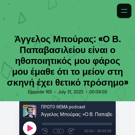
Άγγελος Μπούρας: «Ο Β.
Παπαβασιλείου είναι ο
ηθοποιητικός μου φάρος
μου έμαθε ότι το μείον στη
σκηνή έχει θετικό πρόσημο»
•
•
Episode 165
July 31, 2022
00:09:00
ΠΡΩΤΟ ΘΕΜΑ podcast
1x
00:00
/
00:09:00