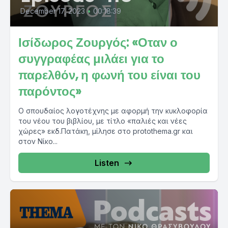
December 17, 2023
•
00:18:39
Ισίδωρος Ζουργός: «Οταν ο
συγγραφέας μιλάει για το
παρελθόν, η φωνή του είναι του
παρόντος»
Ο σπουδαίος λογοτέχνης με αφορμή την κυκλοφορία
του νέου του βιβλίου, με τίτλο «παλιές και νέες
χώρες» εκδ.Πατάκη, μίλησε στο protothema.gr και
στον Νίκο...
Listen