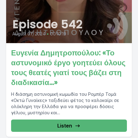
Episode 542
August 07, 2024
•
00:10:19
Ευγενία Δημητροπούλου: «Το
αστυνομικό έργο γοητεύει όλους
τους θεατές γιατί τους βάζει στη
διαδικασία…»
Η διάσημη αστυνομική κωμωδία του Ρομπέρ Τομά
«Οκτώ Γυναίκες» ταξιδεύει φέτος το καλοκαίρι σε
ολόκληρη την Ελλάδα για να προσφέρει δόσεις
γέλιου, μυστηρίου και...
Listen