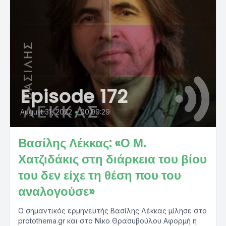
Episode 172
August 31, 2022
•
00:09:29
Βασίλης Λέκκας: «Ο Μ.
Χατζιδάκις στη διάρκεια του βίου
του δεν είχε τη θέση που του
αναλογούσε»
Ο σημαντικός ερμηνευτής Βασίλης Λέκκας μίλησε στο
protothema.gr και στο Νίκο Θρασυβούλου Αφορμή η