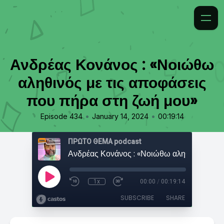
Ανδρέας Κονάνος : «Νοιώθω
αληθινός με τις αποφάσεις
που πήρα στη ζωή μου»
•
•
Episode 434
January 14, 2024
00:19:14
ΠΡΩΤΟ ΘΕΜΑ podcast
1x
00:00
/
00:19:14
SUBSCRIBE
SHARE