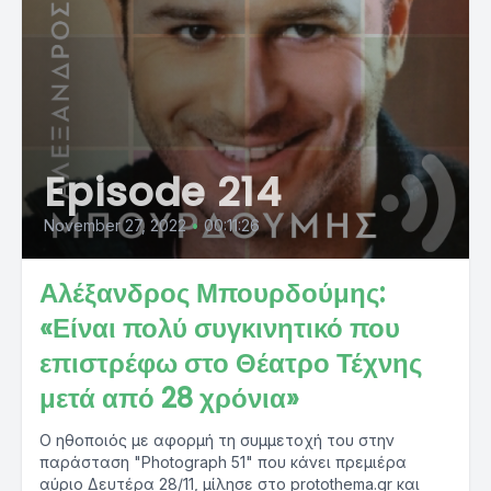
Episode 214
November 27, 2022
•
00:11:26
Αλέξανδρος Μπουρδούμης:
«Είναι πολύ συγκινητικό που
επιστρέφω στο Θέατρο Τέχνης
μετά από 28 χρόνια»
Ο ηθοποιός με αφορμή τη συμμετοχή του στην
παράσταση "Photograph 51" που κάνει πρεμιέρα
αύριο Δευτέρα 28/11, μίλησε στο protothema.gr και