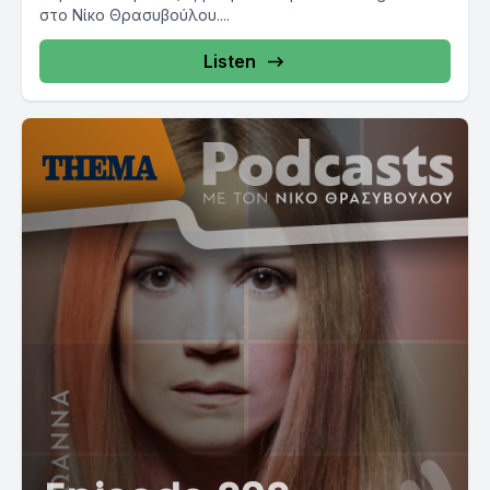
στο Νίκο Θρασυβούλου....
Listen