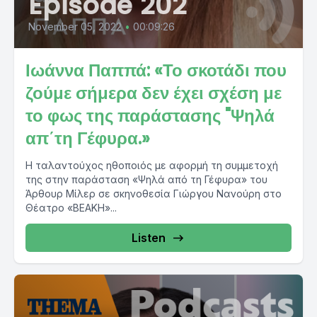
Episode 202
November 05, 2022
•
00:09:26
Ιωάννα Παππά: «Το σκοτάδι που
ζούμε σήμερα δεν έχει σχέση με
το φως της παράστασης "Ψηλά
απ΄τη Γέφυρα.»
Η ταλαντούχος ηθοποιός με αφορμή τη συμμετοχή
της στην παράσταση «Ψηλά από τη Γέφυρα» του
Άρθουρ Μίλερ σε σκηνοθεσία Γιώργου Νανούρη στο
Θέατρο «ΒΕΑΚΗ»...
Listen