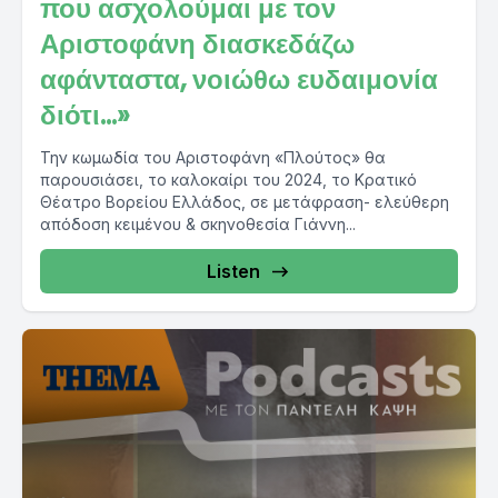
που ασχολούμαι με τον
Αριστοφάνη διασκεδάζω
αφάνταστα, νοιώθω ευδαιμονία
διότι…»
Την κωμωδία του Αριστοφάνη «Πλούτος» θα
παρουσιάσει, το καλοκαίρι του 2024, το Κρατικό
Θέατρο Βορείου Ελλάδος, σε μετάφραση- ελεύθερη
απόδοση κειμένου & σκηνοθεσία Γιάννη...
Listen