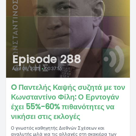
Episode 288
April 08, 2023
•
00:37:55
O Παντελής Καψής συζητά με τον
Κωνσταντίνο Φίλη: Ο Ερντογάν
έχει 55%-60% πιθανότητες να
νικήσει στις εκλογές
Ο γνωστός καθηγητής Διεθνών Σχέσεων και
αναλυτής μιλά για τις αλλαγές στη σκακιέρα των