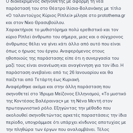
Ο διακεκριμένος σκηνοθέτης με αφορμή τη νέα
παράστασή του στο Θέατρο Ιλίσια-Βολανάκης με τίτλο
«Ο ταλαντούχος Κύριος Ρίπλεϊ» μίλησε στο protothema.gr
και στον Νίκο Θρασυβούλου.
Χαρακτήρισε το μυθιστόρημα πολύ ερεθιστικό και τον
κύριο Ρίπλεϊ άνθρωπο του σήμερα, μιας και ο σύγχρονος
άνθρωπος θέλει να γίνει κάτι άλλο από αυτό που είναι
όπως ο ήρωας του έργου. Αναφερόμενος στους
ηθοποιούς της παράστασης είπε ότι η συνεργασία του
μαζί τους είναι ανανέωση και αναγέννηση για τον ίδιο. Η
παράσταση ανεβαίνει από τις 26 Ιανουαρίου και θα
παίζεται από Τετάρτη έως Κυριακή.
Αναφέρθηκε ακόμα και στην άλλη παράσταση που
σκηνοθετεί στο Ίδρυμα Μείζονος Ελληνισμού, «Το μυστικό
της Κοντέσας Βαλέραινας» με τη Νένα Μεντή στον
πρωταγωνιστικό ρόλο. Εξηγώντας την μέθοδο που
ακολουθεί σκηνοθετώντας αρκετές παραστάσεις την ίδια
περίοδο, υπογράμμισε ότι υπάρχει κίνδυνος αποτυχίας με
την πληθώρα των έργων που αναλαμβάνει. Τέλος