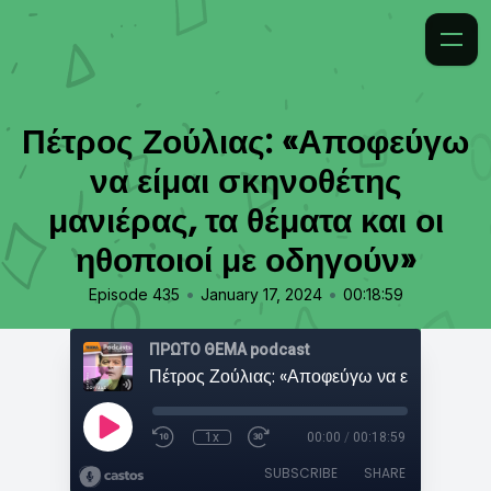
Πέτρος Ζούλιας: «Αποφεύγω
να είμαι σκηνοθέτης
μανιέρας, τα θέματα και οι
ηθοποιοί με οδηγούν»
•
•
Episode 435
January 17, 2024
00:18:59
ΠΡΩΤΟ ΘΕΜΑ podcast
1x
00:00
/
00:18:59
SUBSCRIBE
SHARE