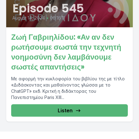
Episode 545
August 14, 2024
•
00:16:11
Ζωή Γαβριηλίδου: «Αν αν δεν
ρωτήσουμε σωστά την τεχνητή
νοημοσύνη δεν λαμβάνουμε
σωστές απαντήσεις»
Με αφορμή την κυκλοφορία του βιβλίου της με τίτλο
«Διδάσκοντας και μαθαίνοντας γλώσσα με το
ChatGPT» εκδ. Κριτκή η διδάκτορας του
Πανεπιστημίου Paris XIII...
Listen