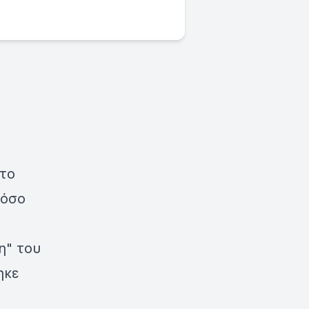
στο
τόσο
η" του
ηκε