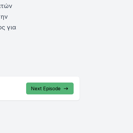
ατών
την
ος για
Next Episode