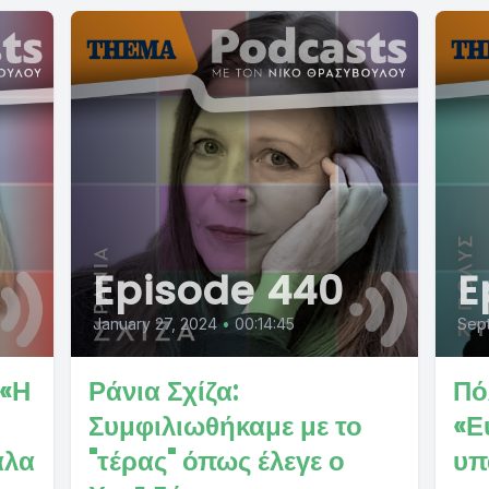
Episode 440
E
January 27, 2024
•
00:14:45
Sep
 «Η
Ράνια Σχίζα:
Πό
Συμφιλιωθήκαμε με το
«Ε
άλα
"τέρας" όπως έλεγε ο
υπ