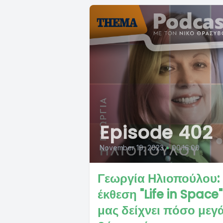
Episode 402
November 19, 2023
•
00:16:00
Γεωργία Ηλιοπούλου:
έκθεση "Life in Space"
μας δείχνει πόσο μεγ