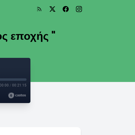
ος εποχής "
00:00
/
00:21:15