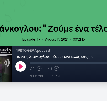
άνκογλου: " Ζούμε ένα τέλ
•
•
Episode 47
August 11, 2021
00:21:15
ΠΡΩΤΟ ΘΕΜΑ podcast
Γιάννης Στάνκογλου: " Ζούμε ένα τέλος εποχής "
1x
SUBSCRIBE
SHARE