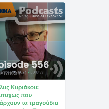
pisode 556
tember 08, 2024
•
00:13:33
λυς Κυριάκου:
υτυχώς που
άρχουν τα τραγούδια