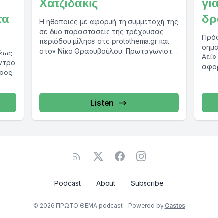
Χατζιδάκις
γι
τα
δρ
Η ηθοποιός με αφορμή τη συμμετοχή της
σε δυο παραστάσεις της τρέχουσας
Πρό
περιόδου μίλησε στο protothema.gr και
σημα
στον Νίκο Θρασυβούλου. Πρωταγωνιστεί
 έως
Αεί»
στην παράσταση του...
έντρο
αφορ
δρος
στιχ
Listen
Podcast
About
Subscribe
© 2026 ΠΡΩΤΟ ΘΕΜΑ podcast - Powered by
Castos