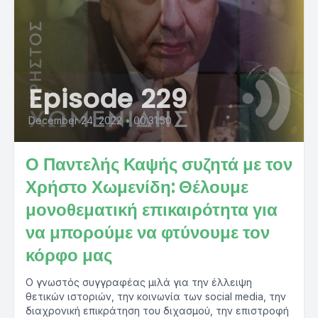
Episode 229
December 24, 2022
•
00:31:50
Ο Παντελής Καψής συζητά με τον
Χρήστο Χωμενίδη: Θέλουμε
μονοθεματική επικαιρότητα για
να μπορούμε να φτύνουμε τον
κόρφο μας
Ο γνωστός συγγραφέας μιλά για την έλλειψη
θετικών ιστοριών, την κοινωνία των social media, την
διαχρονική επικράτηση του διχασμού, την επιστροφή