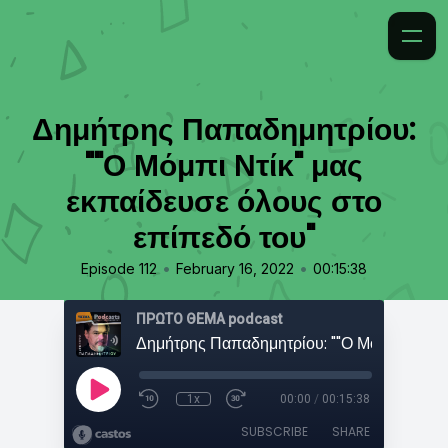
Δημήτρης Παπαδημητρίου:
""Ο Μόμπι Ντίκ" μας
εκπαίδευσε όλους στο
επίπεδό του"
•
•
Episode 112
February 16, 2022
00:15:38
ΠΡΩΤΟ ΘΕΜΑ podcast
1x
00:00
/
00:15:38
SUBSCRIBE
SHARE