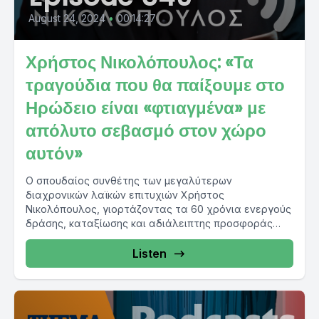
August 24, 2024
•
00:14:27
Χρήστος Νικολόπουλος: «Τα
τραγούδια που θα παίξουμε στο
Ηρώδειο είναι «φτιαγμένα» με
απόλυτο σεβασμό στον χώρο
αυτόν»
Ο σπουδαίος συνθέτης των μεγαλύτερων
διαχρονικών λαϊκών επιτυχιών Χρήστος
Νικολόπουλος, γιορτάζοντας τα 60 χρόνια ενεργούς
δράσης, καταξίωσης και αδιάλειπτης προσφοράς
στον πολιτισμό και στα...
Listen