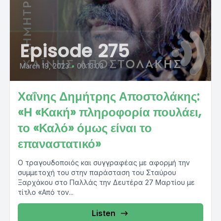
Episode 275
March 19, 2023
•
00:13:03
Χαΐνης Δημήτρης Αποστολάκης:
«Η «Κακή» πληροφορία πουλάει,
το «Καλό» όμως είναι το
επαναστατικό»
Ο τραγουδοποιός και συγγραφέας με αφορμή την
συμμετοχή του στην παράσταση του Σταύρου
Ξαρχάκου στο Παλλάς την Δευτέρα 27 Μαρτίου με
τίτλο «Από τον...
Listen