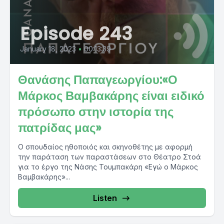
Episode 243
January 18, 2023
•
00:13:39
Θανάσης Παπαγεωργίου:«Ο
Μάρκος Βαμβακάρης είναι ειδικό
πρόσωπο στην ιστορία της
πατρίδας μας»
Ο σπουδαίος ηθοποιός και σκηνοθέτης με αφορμή
την παράταση των παραστάσεων στο Θέατρο Στοά
για το έργο της Νάσης Τουμπακάρη «Εγώ ο Μάρκος
Βαμβακάρης»...
Listen