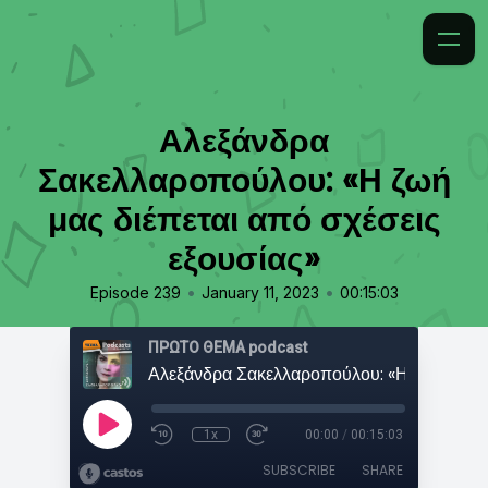
Αλεξάνδρα
Σακελλαροπούλου: «Η ζωή
μας διέπεται από σχέσεις
εξουσίας»
•
•
Episode 239
January 11, 2023
00:15:03
ΠΡΩΤΟ ΘΕΜΑ podcast
1x
00:00
/
00:15:03
SUBSCRIBE
SHARE