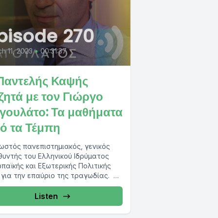
pisode 270
h 11, 2023
•
00:31:37
Παντελής Καψής
ζητά με τον Γιώργο
γουλάτο: Τα μαθήματα
ό τα Τέμπη
ωστός πανεπιστημιακός, γενικός
θυντής του Ελληνικού Ιδρύματος
παϊκής και Εξωτερικής Πολιτικής
 για την επαύριο της τραγωδίας.
ί χρειάζεται κάθε φορά μια
ωδία...
Listen