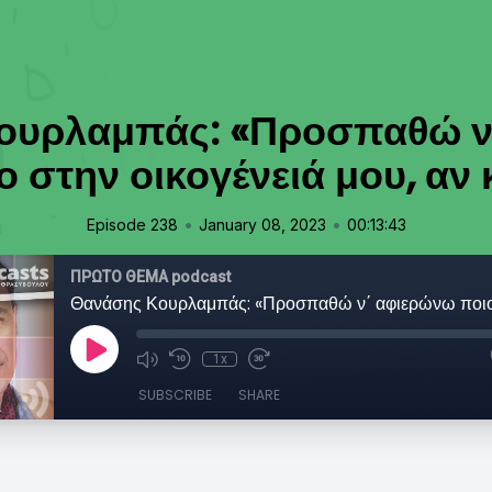
ουρλαμπάς: «Προσπαθώ ν
 στην οικογένειά μου, αν κ
•
•
Episode 238
January 08, 2023
00:13:43
ΠΡΩΤΟ ΘΕΜΑ podcast
1x
SUBSCRIBE
SHARE