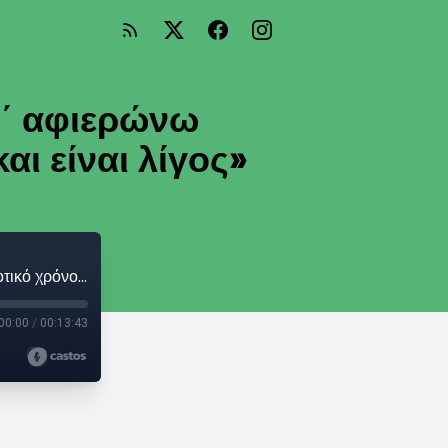
΄ αφιερώνω
αι είναι λίγος»
Θανάσης Κουρλαμπάς: «Προσπαθώ ν΄ αφιερώνω ποιοτικό χρόνο στην οικογένειά μου, αν και είναι λίγος»
00:00
/
00:13:43