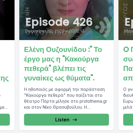
Episode 426
E
December 30, 2023
•
00:12:14
Marc
Ελένη Ουζουνίδου :" Το
O 
έργο μας η "Κακούργα
συ
πεθερά" βλέπει τις
Πα
της
γυναίκες ως θύματα".
απ
Η ηθοποιός με αφορμή την παράσταση
Ο γν
ο
"Κακούργα πεθερά" που παίζεται στο
διευ
θέατρο Πόρτα μίλησε στο protothema.gr
Ευρω
 με
και στον Νίκο Θρασυβούλου. Η
μιλά
..
κειμενογράφος και στιχουργός...
Γιατ
τραγ
Listen