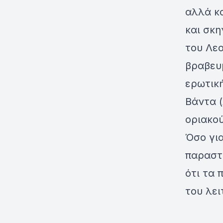
αλλά κα
και σκη
του Λε
βραβευ
ερωτικ
Βάντα (
οριακο
Όσο για
παραστ
ότι τα 
του λει