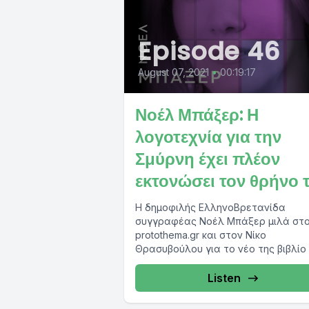
Episode 46
August 07, 2021
•
00:19:17
Νοέλ Μπάξερ: Η
λογοτεχνία για την
Σμύρνη έχει πλέον
εκτονώσει τον θρήνο 
Η δημοφιλής ΕλληνοΒρετανίδα
συγγραφέας Νοέλ Μπάξερ μιλά στ
protothema.gr και στον Νίκο
Θρασυβούλου για το νέο της βιβλίο
τίτλο "Η επιστροφή της Πηνελόπης".
Listen