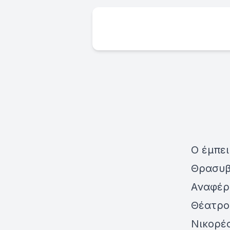
Ο έμπει
Θρασυβ
Αναφέρ
Θέατρο 
Νικορέσ