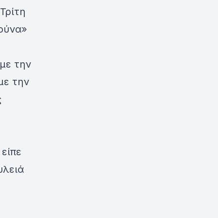
Τρίτη
Γούνα»
με την
με την
ς
 είπε
υλειά