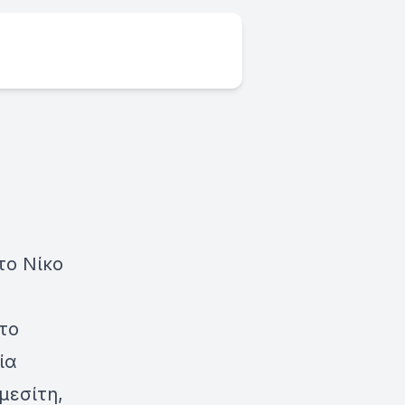
το Νίκο
το
ία
μεσίτη,