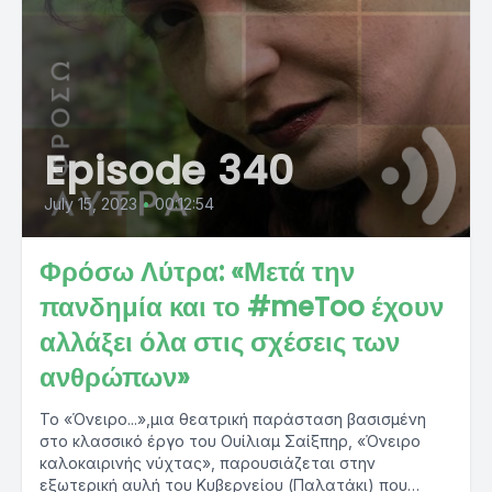
Episode 340
July 15, 2023
•
00:12:54
Φρόσω Λύτρα: «Μετά την
πανδημία και το #meToo έχουν
αλλάξει όλα στις σχέσεις των
ανθρώπων»
Το «Όνειρο...»,μια θεατρική παράσταση βασισμένη
στο κλασσικό έργο του Ουίλιαμ Σαίξπηρ, «Όνειρο
καλοκαιρινής νύχτας», παρουσιάζεται στην
εξωτερική αυλή του Κυβερνείου (Παλατάκι) που