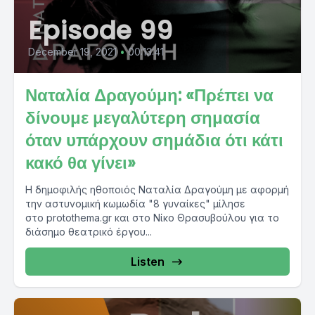
Episode 99
December 19, 2021
•
00:13:41
Ναταλία Δραγούμη: «Πρέπει να
δίνουμε μεγαλύτερη σημασία
όταν υπάρχουν σημάδια ότι κάτι
κακό θα γίνει»
Η δημοφιλής ηθοποιός Ναταλία Δραγούμη με αφορμή
την αστυνομική κωμωδία "8 γυναίκες" μίλησε
στο protothema.gr και στο Νίκο Θρασυβούλου για το
διάσημο θεατρικό έργου...
Listen