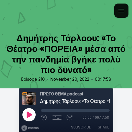
Δημήτρης Τάρλοου: «Το
Θέατρο «ΠΟΡΕΙΑ» μέσα από
την πανδημία βγήκε πολύ
πιο δυνατό»
•
•
Episode 210
November 20, 2022
00:17:58
ΠΡΩΤΟ ΘΕΜΑ podcast
1x
00:00
/
00:17:58
SUBSCRIBE
SHARE