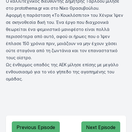
Ο καλλιτεχνικός διευθυντής Δημήτρης Τάρλοου μίλησε
στο protothema.gr και στο Νίκο Θρασυβούλου.
Αφορμή η παράσταση «Το Κουκλόσπιτο» του Χένρικ Ίψεν
σε σκηνοθεσία δική του. Ένα έργο που διαχρονικά
θεωρείται ένα φεμινιστικό μανιφέστο είναι πολλά
περισσότερα από αυτό, αφού οι ήρωες που ο Ίψεν
έπλασε 150 χρόνια πριν, μοιάζουν να μην έχουν χάσει
ούτε σταγόνα από τη ζωντάνια και τον επαναστατικό
τους οίστρο.
Ως ένθερμος οπαδός της ΑΕΚ μίλησε επίσης με μεγάλο
ενθουσιασμό για το νέο γήπεδο της αγαπημένης του
ομάδας.
Previous Episode
Next Episode